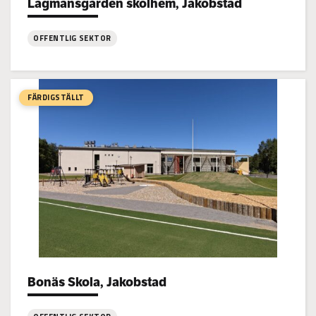
Lagmansgården skolhem, Jakobstad
Project types:
OFFENTLIG SEKTOR
:
Lagmansgården
skolhem,
FÄRDIGSTÄLLT
Jakobstad
Bonäs Skola, Jakobstad
Project types: