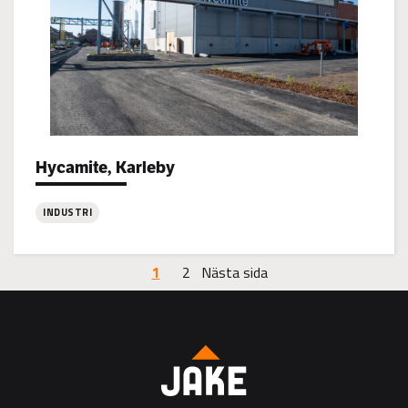
Hycamite, Karleby
Project types:
INDUSTRI
:
Hycamite,
1
2
Nästa sida
Karleby