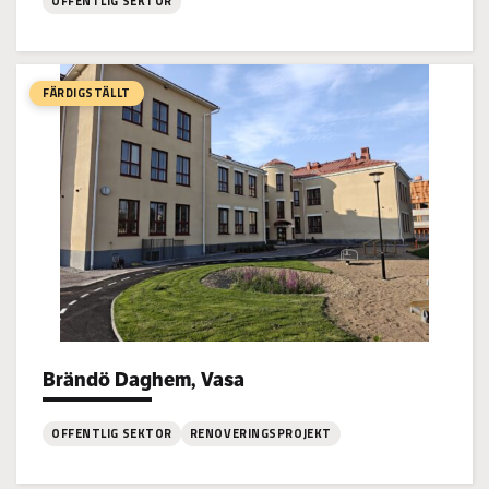
OFFENTLIG SEKTOR
:
Bonäs
Skola,
FÄRDIGSTÄLLT
Jakobstad
Brändö Daghem, Vasa
Project types:
OFFENTLIG SEKTOR
RENOVERINGSPROJEKT
: