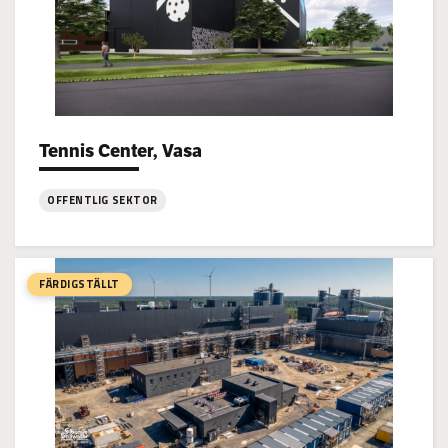
Tennis Center, Vasa
Project types:
OFFENTLIG SEKTOR
:
Tennis
Center,
FÄRDIGSTÄLLT
Vasa