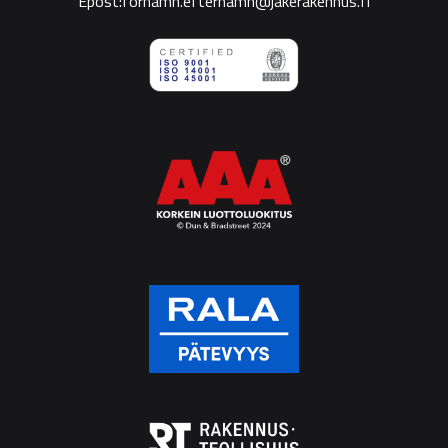
Epost:förnamn.efternamn@jakerakennus.fi