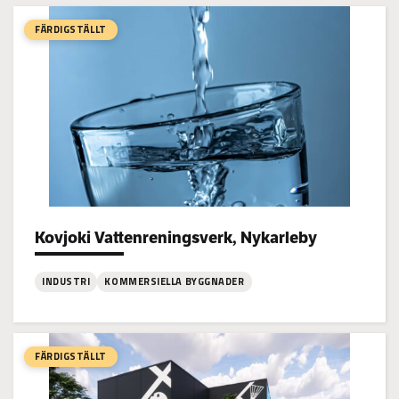
Brändö
Daghem,
FÄRDIGSTÄLLT
Vasa
Kovjoki Vattenreningsverk, Nykarleby
Project types:
INDUSTRI
KOMMERSIELLA BYGGNADER
:
Kovjoki
Vattenreningsverk,
FÄRDIGSTÄLLT
Nykarleby