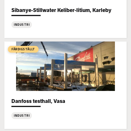
Sibanye-Stillwater Keliber-litium, Karleby
Project types:
INDUSTRI
:
Sibanye-
Stillwater
FÄRDIGSTÄLLT
Keliber-
litium,
Karleby
Danfoss testhall, Vasa
Project types:
INDUSTRI
: