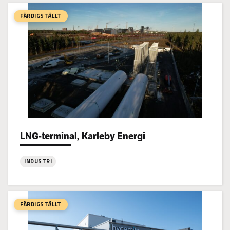
Danfoss
testhall,
FÄRDIGSTÄLLT
Vasa
LNG-terminal, Karleby Energi
Project types:
INDUSTRI
:
LNG-
terminal,
FÄRDIGSTÄLLT
Karleby
Energi