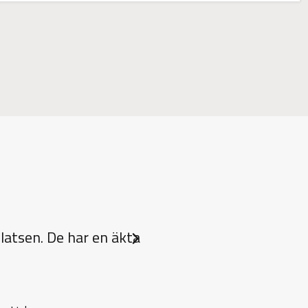
latsen. De har en äkta
”Jake fungerade som huv
Next slide
skötte projektövervakn