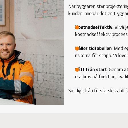
När byggaren styr projekterin
kunden innebär det en tryggar
Kostnadseffektiv:
Vi välj
kostnadseffektiv process
Håller tidtabellen
: Med eg
riskerna för stopp. Vi lever
Rätt från start
: Genom at
era krav på funktion, kval
Smidigt från första skiss till 