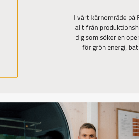
r
a
a
l
I vårt kärnområde på F
l
a
allt från produktionsh
c
o
dig som söker en ope
o
k
i
för grön energi, ba
e
s