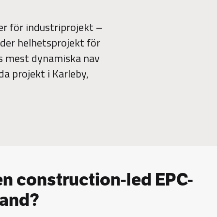
r för industriprojekt –
uder helhetsprojekt för
ns mest dynamiska nav
a projekt i Karleby,
 en construction-led EPC-
nland?