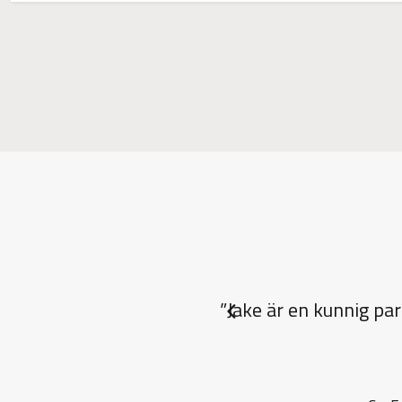
”Jake är en kunnig pa
Previous slide