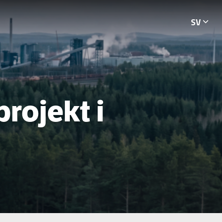
SV
Languag
rojekt i