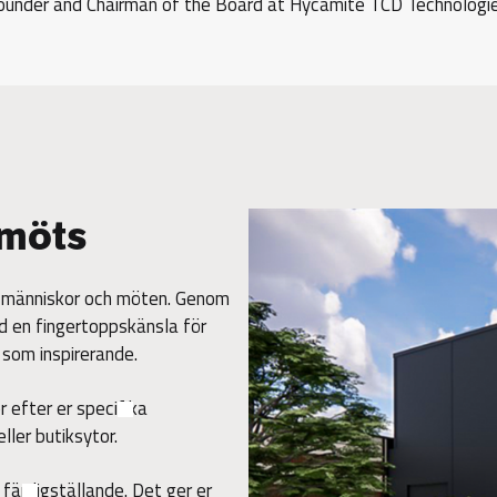
under and Chairman of the Board at Hycamite TCD Technologi
 möts
ör människor och möten. Genom
d en fingertoppskänsla för
 som inspirerande.
r efter er specifika
ller butiksytor.
ll färdigställande. Det ger er