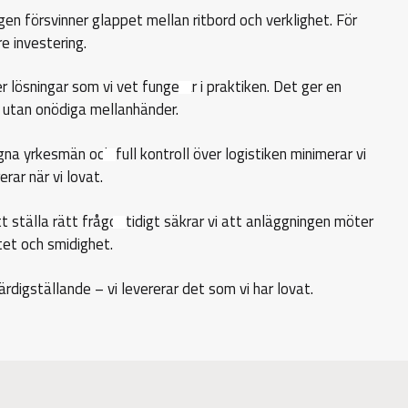
gen försvinner glappet mellan ritbord och verklighet. För
e investering.
er lösningar som vi vet fungerar i praktiken. Det ger en
 utan onödiga mellanhänder.
na yrkesmän och full kontroll över logistiken minimerar vi
erar när vi lovat.
t ställa rätt frågor tidigt säkrar vi att anläggningen möter
itet och smidighet.
färdigställande – vi levererar det som vi har lovat.