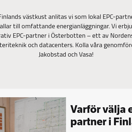
inlands västkust anlitas vi som lokal EPC-partne
allar till omfattande energianläggningar. Vi erbj
rativ EPC-partner i Österbotten – ett av Norde
tteriteknik och datacenters. Kolla våra genomförd
Jakobstad och Vasa!
Varför välja
partner i Fi