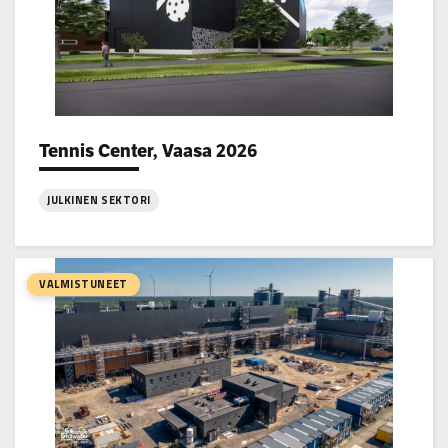
Tennis Center, Vaasa 2026
Project types:
JULKINEN SEKTORI
:
Tennis
Center,
VALMISTUNEET
Vaasa
2026