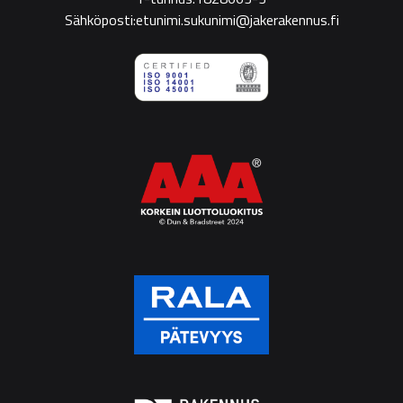
Sähköposti:etunimi.sukunimi@jakerakennus.fi