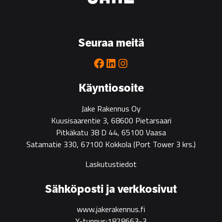
Seuraa meitä
Facebook
LinkedIn
Instagram
Käyntiosoite
Jake Rakennus Oy
Kuusisaarentie 3, 68600 Pietarsaari
Pitkäkatu 38 D 44, 65100 Vaasa
Satamatie 330, 67100 Kokkola
(Port Tower 3 krs.)
Laskutustiedot
Sähköposti ja verkkosivut
www.jakerakennus.fi
Y-tunnus:1828663-3