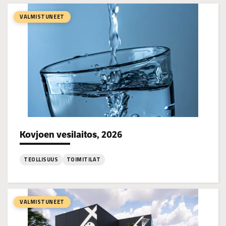
Palosaaren
päiväkoti,
VALMISTUNEET
Vaasa
2026
Kovjoen vesilaitos, 2026
Project types:
TEOLLISUUS
TOIMITILAT
:
Kovjoen
vesilaitos,
VALMISTUNEET
2026