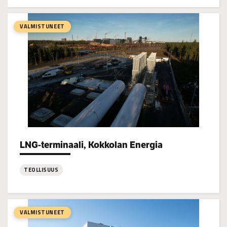
:
Danfoss
testaushalli,
VALMISTUNEET
Vaasa
2025
LNG-terminaali, Kokkolan Energia
Project types:
TEOLLISUUS
:
LNG-
terminaali,
VALMISTUNEET
Kokkolan