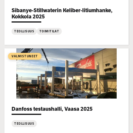
Sibanye-Stillwaterin Keliber-litiumhanke,
Project types:
Kokkola 2025
TEOLLISUUS
TOIMITILAT
:
Sibanye-
Stillwaterin
VALMISTUNEET
Keliber-
litiumhanke,
Kokkola
2025
Danfoss testaushalli, Vaasa 2025
Project types:
TEOLLISUUS