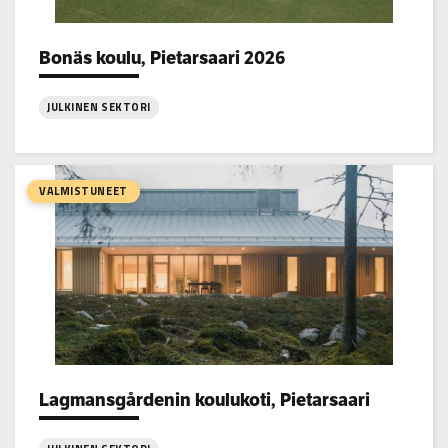
Bonäs koulu, Pietarsaari 2026
Project types:
JULKINEN SEKTORI
:
Bonäs
koulu,
VALMISTUNEET
Pietarsaari
2026
Lagmansgårdenin koulukoti, Pietarsaari
Project types: