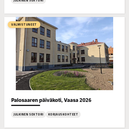
JULKINEN SEKTORI
:
Lagmansgårdenin
koulukoti,
VALMISTUNEET
Pietarsaari
Palosaaren päiväkoti, Vaasa 2026
Project types:
JULKINEN SEKTORI
KORJAUSKOHTEET
: