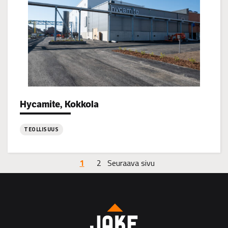
Energia
Hycamite, Kokkola
Project types:
TEOLLISUUS
:
Hycamite,
1
2
Seuraava sivu
Kokkola