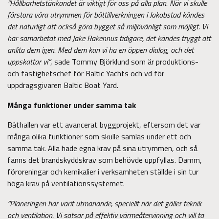
“Hållbarhetstänkandet är viktigt för oss på alla plan. När vi skulle
förstora våra utrymmen för båttillverkningen i Jakobstad kändes
det naturligt att också göra bygget så miljövänligt som möjligt. Vi
har samarbetat med Jake Rakennus tidigare, det kändes tryggt att
anlita dem igen. Med dem kan vi ha en öppen dialog, och det
uppskattar vi”
, sade Tommy Björklund som är produktions-
och fastighetschef för Baltic Yachts och vd för
uppdragsgivaren Baltic Boat Yard.
Många funktioner under samma tak
Båthallen var ett avancerat byggprojekt, eftersom det var
många olika funktioner som skulle samlas under ett och
samma tak. Alla hade egna krav på sina utrymmen, och så
fanns det brandskyddskrav som behövde uppfyllas. Damm,
föroreningar och kemikalier i verksamheten ställde i sin tur
höga krav på ventilationssystemet.
“Planeringen har varit utmanande, speciellt när det gäller teknik
och ventilation. Vi satsar på effektiv värmeåtervinning och vill ta