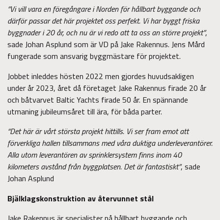
“Vi vill vara en föregångare i Norden för hållbart byggande och
därför passar det här projektet oss perfekt. Vi har byggt friska
byggnader i 20 år, och nu är vi redo att ta oss an större projekt”
,
sade Johan Asplund som är VD på Jake Rakennus. Jens Mård
fungerade som ansvarig byggmästare för projektet.
Jobbet inleddes hösten 2022 men gjordes huvudsakligen
under år 2023, året då företaget Jake Rakennus firade 20 år
och båtvarvet Baltic Yachts firade 50 år. En spännande
utmaning jubileumsåret till ära, för båda parter.
“Det här är vårt största projekt hittills. Vi ser fram emot att
förverkliga hallen tillsammans med våra duktiga underleverantörer.
Alla utom leverantören av sprinklersystem finns inom 40
kilometers avstånd från byggplatsen. Det är fantastiskt”
, sade
Johan Asplund
Bjälklagskonstruktion av återvunnet stål
Jake Rakennus är specialister på hållbart byggande och