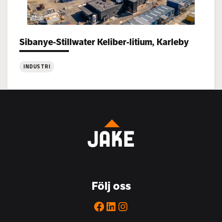
Sibanye-Stillwater Keliber-litium, Karleby
Project types:
INDUSTRI
:
Sibanye-
Stillwater
Keliber-
litium,
Karleby
Följ oss
Facebook
LinkedIn
Instagram