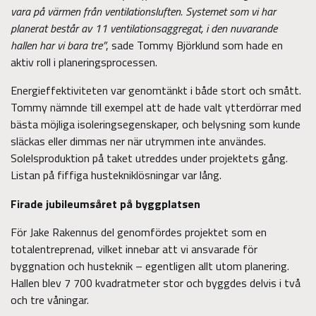
vara på värmen från ventilationsluften. Systemet som vi har
planerat består av 11 ventilationsaggregat, i den nuvarande
hallen har vi bara tre”
, sade Tommy Björklund som hade en
aktiv roll i planeringsprocessen.
Energieffektiviteten var genomtänkt i både stort och smått.
Tommy nämnde till exempel att de hade valt ytterdörrar med
bästa möjliga isoleringsegenskaper, och belysning som kunde
släckas eller dimmas ner när utrymmen inte användes.
Solelsproduktion på taket utreddes under projektets gång.
Listan på fiffiga hustekniklösningar var lång.
Firade jubileumsåret på byggplatsen
För Jake Rakennus del genomfördes projektet som en
totalentreprenad, vilket innebar att vi ansvarade för
byggnation och husteknik – egentligen allt utom planering.
Hallen blev 7 700 kvadratmeter stor och byggdes delvis i två
och tre våningar.