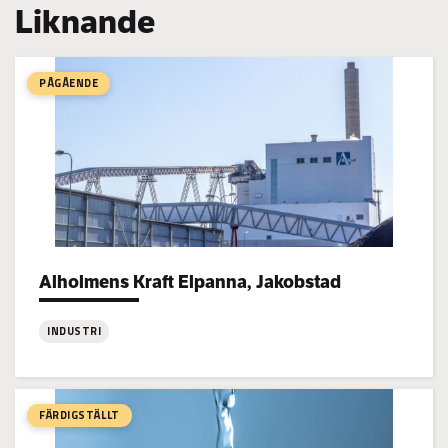
Liknande
PÅGÅENDE
Alholmens Kraft Elpanna, Jakobstad
Project types:
INDUSTRI
:
Alholmens
Kraft
FÄRDIGSTÄLLT
Elpanna,