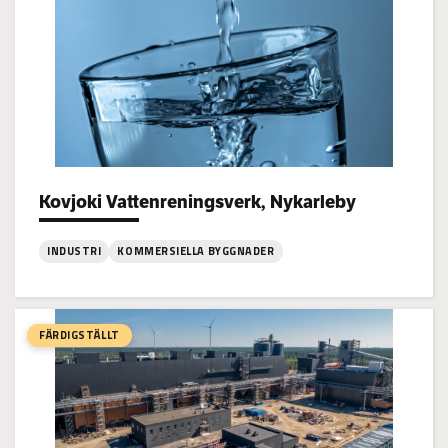
Jakobstad
Kovjoki Vattenreningsverk, Nykarleby
Project types:
INDUSTRI
KOMMERSIELLA BYGGNADER
:
Kovjoki
Vattenreningsverk,
FÄRDIGSTÄLLT
Nykarleby