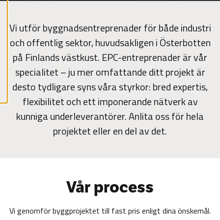
a
a
l
l
Vi utför byggnadsentreprenader för både industri
a
c
och offentlig sektor, huvudsakligen i Österbotten
o
o
på Finlands västkust. EPC-entreprenader är vår
k
i
specialitet – ju mer omfattande ditt projekt är
e
s
desto tydligare syns våra styrkor: bred expertis,
flexibilitet och ett imponerande nätverk av
kunniga underleverantörer. Anlita oss för hela
projektet eller en del av det.
Vår process
Vi genomför byggprojektet till fast pris enligt dina önskemål.