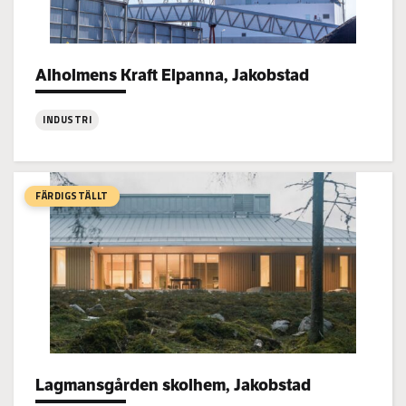
Alholmens Kraft Elpanna, Jakobstad
Project types:
INDUSTRI
:
Alholmens
Kraft
FÄRDIGSTÄLLT
Elpanna,
Jakobstad
Lagmansgården skolhem, Jakobstad
Project types: