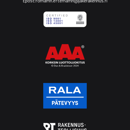
Epost:förnamn.efternamn@jakerakennus.fi