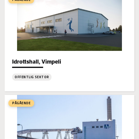
Idrottshall, Vimpeli
Project types:
OFFENTLIG SEKTOR
:
Idrottshall,
Vimpeli
PÅGÅENDE