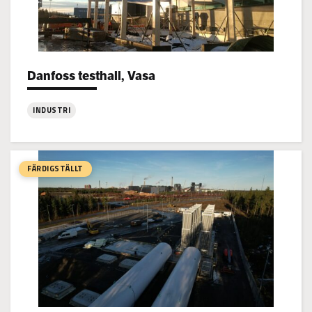
Danfoss testhall, Vasa
Project types:
INDUSTRI
:
Danfoss
testhall,
FÄRDIGSTÄLLT
Vasa