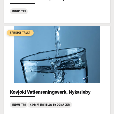
INDUSTRI
:
Alholmens
Kraft
FÄRDIGSTÄLLT
Elpanna,
Jakobstad
Kovjoki Vattenreningsverk, Nykarleby
Project types:
INDUSTRI
KOMMERSIELLA BYGGNADER
: