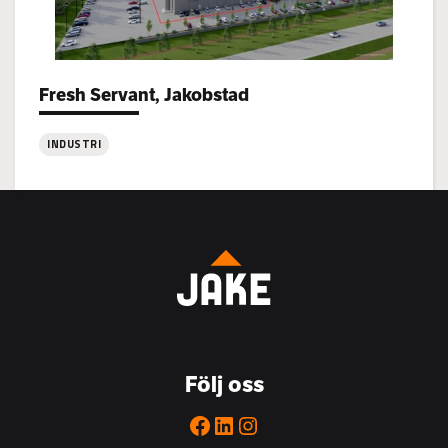
Vasa
Fresh Servant, Jakobstad
Project types:
INDUSTRI
:
Fresh
Servant,
Jakobstad
Följ oss
Facebook
LinkedIn
Instagram