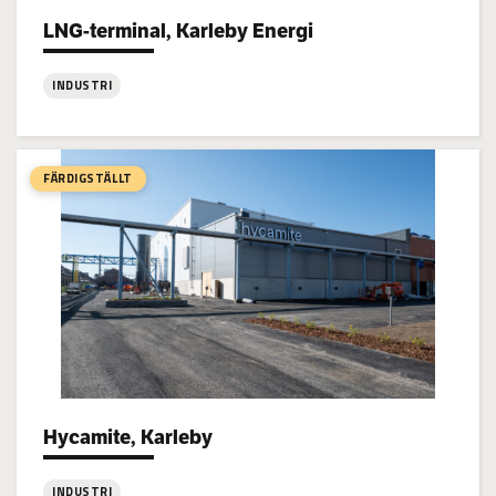
LNG-terminal, Karleby Energi
Project types:
INDUSTRI
:
LNG-
terminal,
FÄRDIGSTÄLLT
Karleby
Energi
Hycamite, Karleby
Project types:
INDUSTRI