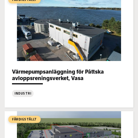
Värmepumpsanläggning för Påttska
Project types:
avloppsreningsverket, Vasa
INDUSTRI
:
Värmepumpsanläggning
för
FÄRDIGSTÄLLT
Påttska
avloppsreningsverket,