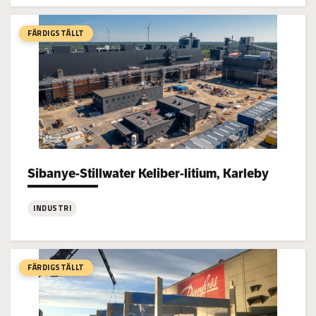
Kovjoki
Vattenreningsverk,
FÄRDIGSTÄLLT
Nykarleby
Sibanye-Stillwater Keliber-litium, Karleby
Project types:
INDUSTRI
:
Sibanye-
Stillwater
FÄRDIGSTÄLLT
Keliber-
litium,
Karleby