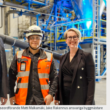
seordförande Matti Malkamäki, Jake Rakennus ansvariga byggmästare