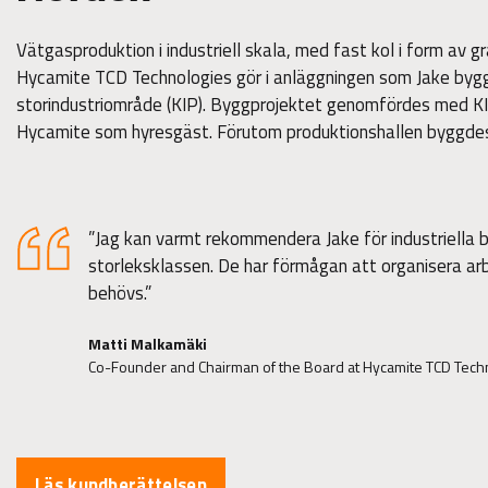
Vätgasproduktion i industriell skala, med fast kol i form av g
Hycamite TCD Technologies gör i anläggningen som Jake byg
storindustriområde (KIP). Byggprojektet genomfördes med KI
Hycamite som hyresgäst. Förutom produktionshallen byggdes 
”Jag kan varmt rekommendera Jake för industriella b
storleksklassen. De har förmågan att organisera arb
behövs.”
Matti Malkamäki
Co-Founder and Chairman of the Board at Hycamite TCD Tech
Läs kundberättelsen