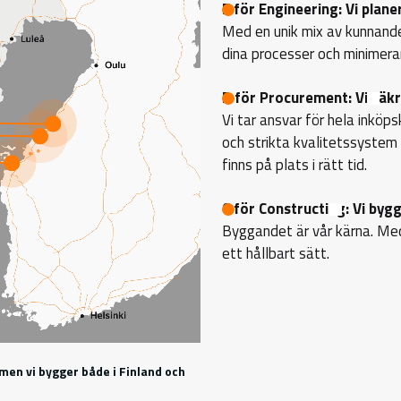
E för Engineering: Vi plane
Med en unik mix av kunnande
dina processer och minimerar
P för Procurement: Vi säkr
Vi tar ansvar för hela inköp
och strikta kvalitetssystem s
finns på plats i rätt tid.
C för Constructing: Vi by
Byggandet är vår kärna. Me
ett hållbart sätt.
men vi bygger både i Finland och