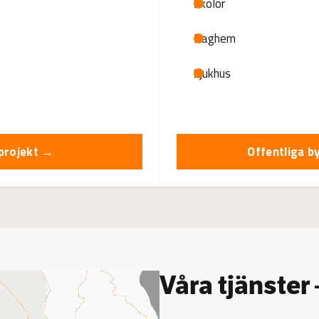
Skolor
Daghem
Sjukhus
iprojekt →
Offentliga 
Våra tjänster