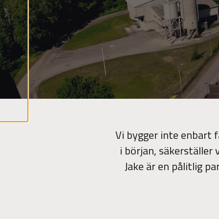
r
a
a
l
l
a
c
o
o
k
i
e
s
Vi bygger inte enbart f
i början, säkerställer 
Jake är en pålitlig 