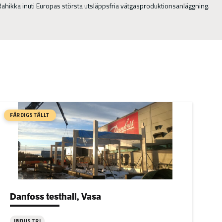
ahikka inuti Europas största utsläppsfria vätgasproduktionsanläggning.
FÄRDIGSTÄLLT
Project types:
Danfoss testhall, Vasa
INDUSTRI