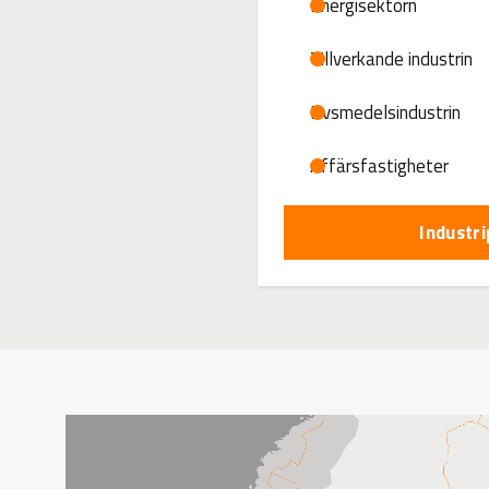
Energisektorn
Tillverkande industrin
Livsmedelsindustrin
Affärsfastigheter
Industr