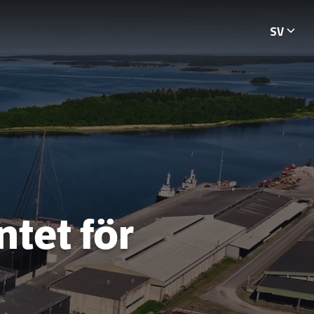
SV
Languag
tet för