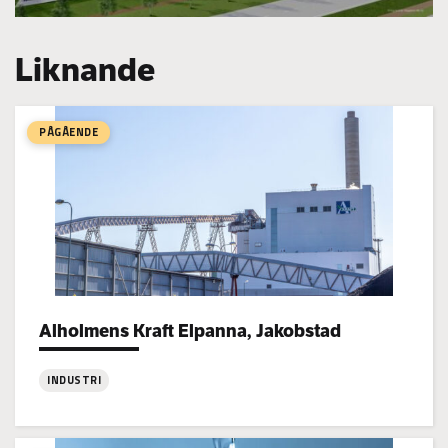
Liknande
PÅGÅENDE
Alholmens Kraft Elpanna, Jakobstad
Project types:
INDUSTRI
:
Alholmens