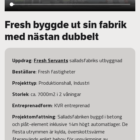
Fresh byggde ut sin fabrik
med nästan dubbelt
Uppdrag
:
Fresh Servants
salladsfabriks utbyggnad
Beställare
: Fresh fastigheter
Projekttyp
: Produktionshall, Industri
Storlek
: ca. 7000m2 i 2 våningar
Entreprenadform
: KVR entreprenad
Projektomfattning
: Salladsfabriken byggd i betong
och plåt-element inklusive 14m högt automatlager. De
flesta utrymmen är kylda, överskottsvärme
återanvänds enligt behov för uppvärmning av