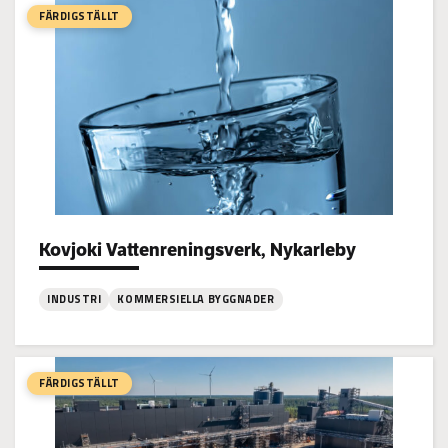
Kraft
FÄRDIGSTÄLLT
Elpanna,
Jakobstad
Kovjoki Vattenreningsverk, Nykarleby
Project types:
INDUSTRI
KOMMERSIELLA BYGGNADER
:
Kovjoki
Vattenreningsverk,
FÄRDIGSTÄLLT
Nykarleby