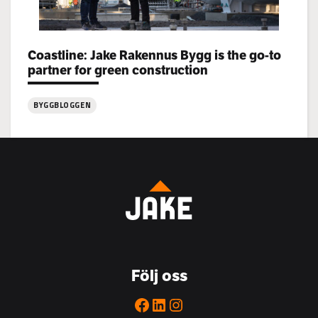
Categories:
Coastline: Jake Rakennus Bygg is the go-to
partner for green construction
BYGGBLOGGEN
:
Coastline:
Jake
Rakennus
Bygg
is
the
go-
to
Följ oss
partner
for
Facebook
LinkedIn
Instagram
green