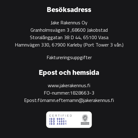
construction
Besöksadress
Jake Rakennus Oy
Granholmsvägen 3 ,68600 Jakobstad
Storalånggatan 38 D 44, 65100 Vasa
Hamnvägen 330, 67900 Karleby
(Port Tower 3 vån.)
Faktureringsuppgifter
Epost och hemsida
www.jakerakennus.fi
FO-nummer:1828663-3
Epost:förnamn.efternamn@jakerakennus.fi