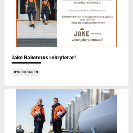
Categories:
Jake Rakennus rekryterar!
BYGGBLOGGEN
:
Jake
Rakennus
rekryterar!