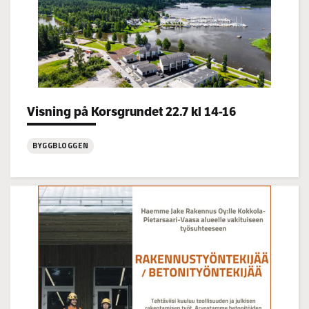
Categories:
Visning på Korsgrundet 22.7 kl 14-16
BYGGBLOGGEN
:
Visning
på
Korsgrundet
22.7
kl
14-
16