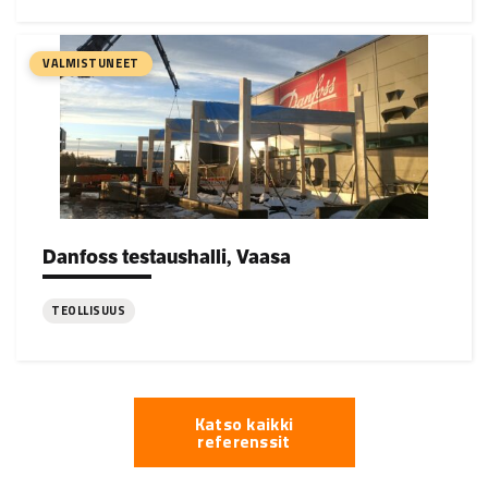
:
Baltic,
Pietarsaari
VALMISTUNEET
Danfoss testaushalli, Vaasa
Project types:
TEOLLISUUS
:
Danfoss
testaushalli,
Katso kaikki
Vaasa
referenssit