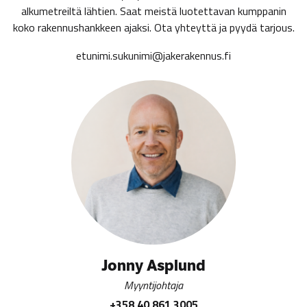
alkumetreiltä lähtien. Saat meistä luotettavan kumppanin
koko rakennushankkeen ajaksi. Ota yhteyttä ja pyydä tarjous.
etunimi.sukunimi@jakerakennus.fi
Jonny Asplund
Myyntijohtaja
+358 40 861 3005