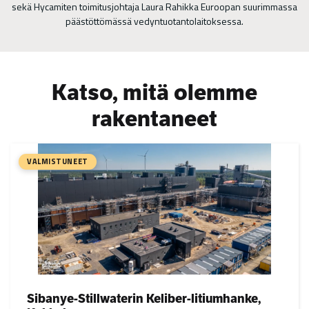
sekä Hycamiten toimitusjohtaja Laura Rahikka Euroopan suurimmassa
päästöttömässä vedyntuotantolaitoksessa.
Katso, mitä olemme
rakentaneet
VALMISTUNEET
Sibanye-Stillwaterin Keliber-litiumhanke,
Project types: