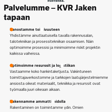
Ruotsissa.
Palvelumme – KVR Jaken
tapaan
Panostamme toimivuuteen
Yhdistämme ainutlaatuisella tavalla rakennusalan,
talotekniikan ja prosessitekniikan osaamisen. Näin
optimoimme prosessisi ja minimoimme riskit projektin
kaikissa vaiheissa.
Optimoimme resurssit ja logistiikan
Vastaamme koko hankintaketjusta. Vakiintuneen
toimittajaverkostomme ja tarkkojen laatujärjestelmiemme
ansiosta oikeat materiaalit, tekniikka ja resurssit ovat
työmaalla juuri oikeaan aikaan.
Rakennamme ammattitaidolla
Rakentaminen on toimintamme ydin. Omien