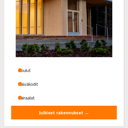
Koulut
Päiväkodit
Sairaalat
Julkiset rakennukset →