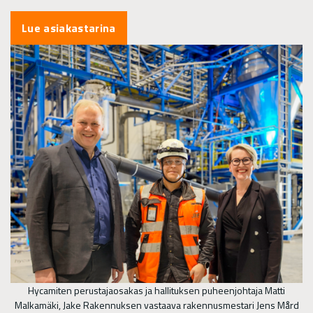
Lue asiakastarina
Hycamiten perustajaosakas ja hallituksen puheenjohtaja Matti
Malkamäki, Jake Rakennuksen vastaava rakennusmestari Jens Mård