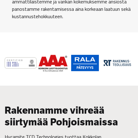
ammattilaistemme ja vankan kokemuksemme ansiosta
panostamme rakentamisessa aina korkeaan laatuun sekä
kustannustehokkuuteen.
Rakennamme vihreää
siirtymää Pohjoismaissa
Hycamite TCD Technologies tuottaa Kokkolan