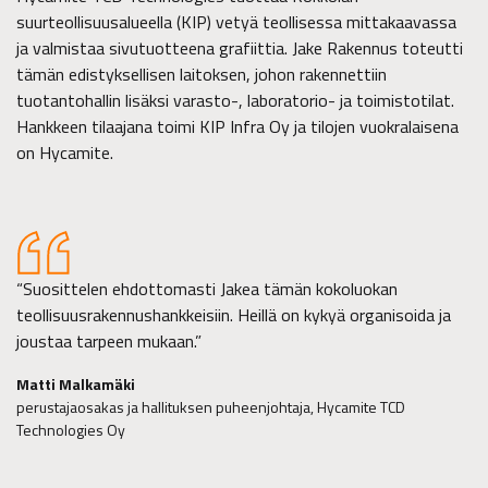
suurteollisuusalueella (KIP) vetyä teollisessa mittakaavassa
ja valmistaa sivutuotteena grafiittia. Jake Rakennus toteutti
tämän edistyksellisen laitoksen, johon rakennettiin
tuotantohallin lisäksi varasto-, laboratorio- ja toimistotilat.
Hankkeen tilaajana toimi KIP Infra Oy ja tilojen vuokralaisena
on Hycamite.
“Suosittelen ehdottomasti Jakea tämän kokoluokan
teollisuusrakennushankkeisiin. Heillä on kykyä organisoida ja
joustaa tarpeen mukaan.”
Matti Malkamäki
perustajaosakas ja hallituksen puheenjohtaja, Hycamite TCD
Technologies Oy