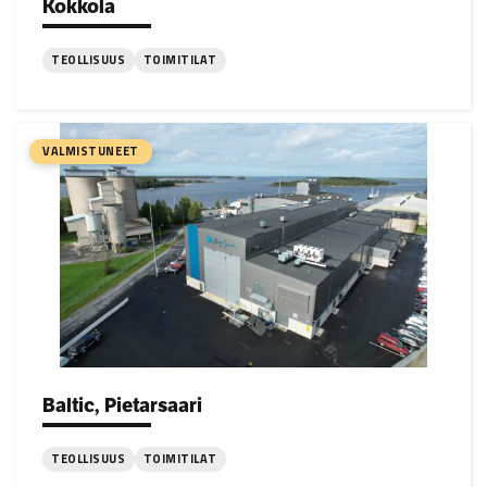
Kokkola
TEOLLISUUS
TOIMITILAT
:
Sibanye-
Stillwaterin
VALMISTUNEET
Keliber-
litiumhanke,
Kokkola
Baltic, Pietarsaari
Project types:
TEOLLISUUS
TOIMITILAT