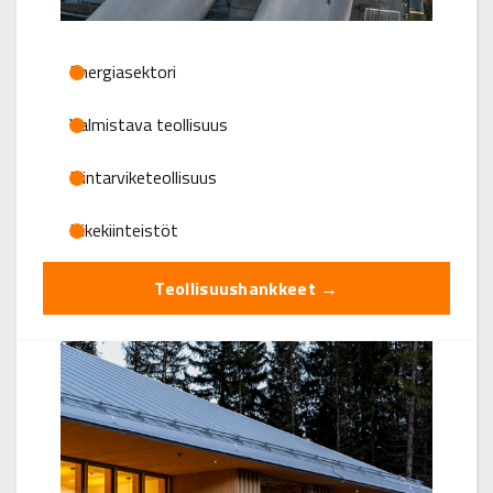
Energiasektori
Valmistava teollisuus
Elintarviketeollisuus
Liikekiinteistöt
Teollisuushankkeet →