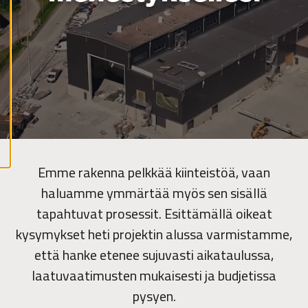
y
k
a
i
k
k
i
e
v
ä
s
t
e
e
t
Emme rakenna pelkkää kiinteistöä, vaan
haluamme ymmärtää myös sen sisällä
tapahtuvat prosessit. Esittämällä oikeat
kysymykset heti projektin alussa varmistamme,
että hanke etenee sujuvasti aikataulussa,
laatuvaatimusten mukaisesti ja budjetissa
pysyen.