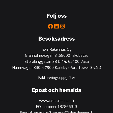
Karleby
Följ oss
Facebook
LinkedIn
Instagram
Besöksadress
Jake Rakennus Oy
Granholmsvägen 3 ,68600 Jakobstad
Storalånggatan 38 D 44, 65100 Vasa
Hamnvägen 330, 67900 Karleby
(Port Tower 3 vån.)
Faktureringsuppgifter
Epost och hemsida
www.jakerakennus.fi
FO-nummer:1828663-3
Epost:förnamn.efternamn@jakerakennus.fi