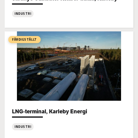
INDUSTRI
:
Sibanye-
Stillwater
FÄRDIGSTÄLLT
Keliber-
litium,
Karleby
LNG-terminal, Karleby Energi
Project types:
INDUSTRI
: