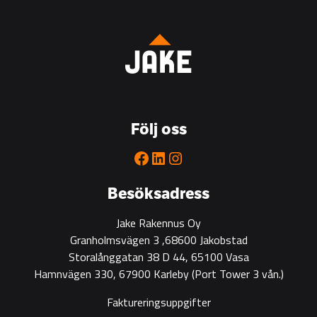
Jake
Rakennus
Bygg
is
the
go-
to
Följ oss
partner
for
Facebook
LinkedIn
Instagram
green
construction
Besöksadress
Jake Rakennus Oy
Granholmsvägen 3 ,68600 Jakobstad
Storalånggatan 38 D 44, 65100 Vasa
Hamnvägen 330, 67900 Karleby
(Port Tower 3 vån.)
Faktureringsuppgifter