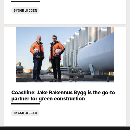
BYGGBLOGGEN
:
Jake
Rakennus
rekryterar!
Categories:
Coastline: Jake Rakennus Bygg is the go-to
partner for green construction
BYGGBLOGGEN
:
Coastline: