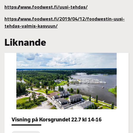
https://www.foodwest.fi/uusi-tehdas/
https://www.foodwest.fi/2019/04/12/foodwestin-uusi-
tehdas-valmis-kasvuun/
Liknande
Categories:
Visning på Korsgrundet 22.7 kl 14-16