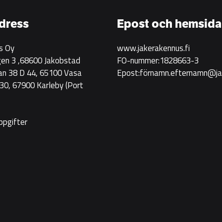
Rakennus
rekryterar!
dress
Epost och hemsida
s Oy
www.jakerakennus.fi
en 3 ,68600 Jakobstad
FO-nummer:1828663-3
an 38 D 44, 65100 Vasa
Epost:förnamn.efternamn@jak
0, 67900 Karleby
(Port
ppgifter