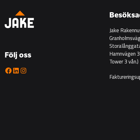
på
Korsgrundet
Besöksa
22.7
kl
Jake Rakennu
14-
Granholmsväg
16
Storalånggat
Hamnvägen 33
Följ oss
Tower 3 vån.)
Facebook
LinkedIn
Instagram
Faktureringsu