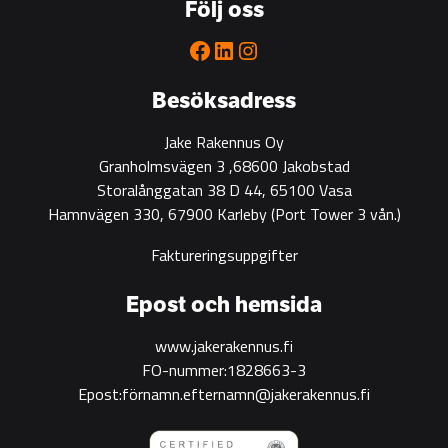
Följ oss
partner
for
Facebook
LinkedIn
Instagram
green
construction
Besöksadress
Jake Rakennus Oy
Granholmsvägen 3 ,68600 Jakobstad
Storalånggatan 38 D 44, 65100 Vasa
Hamnvägen 330, 67900 Karleby
(Port Tower 3 vån.)
Faktureringsuppgifter
Epost och hemsida
www.jakerakennus.fi
FO-nummer:1828663-3
Epost:förnamn.efternamn@jakerakennus.fi