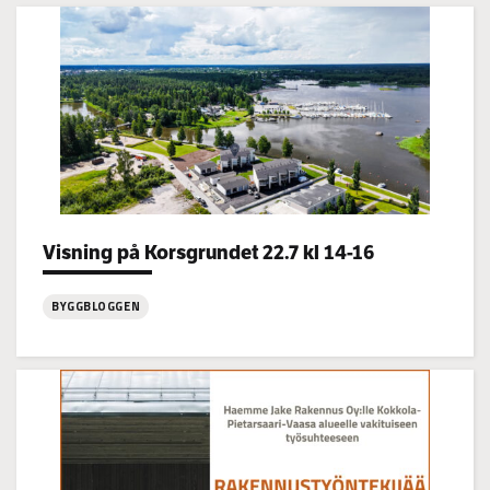
Visning på Korsgrundet 22.7 kl 14-16
Categories:
BYGGBLOGGEN
:
Visning
på
Korsgrundet
22.7
kl