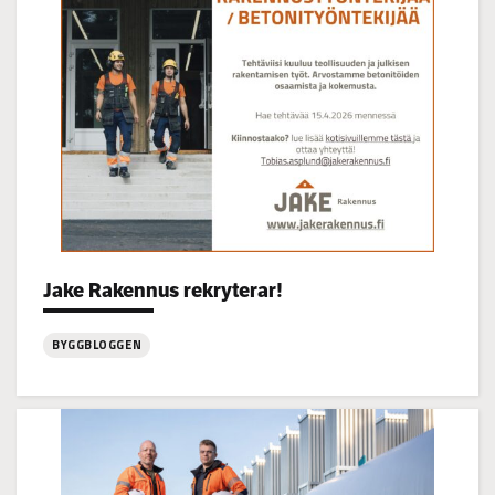
14-
16
Jake Rakennus rekryterar!
Categories:
BYGGBLOGGEN
:
Jake
Rakennus
rekryterar!