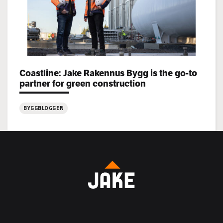
Coastline: Jake Rakennus Bygg is the go-to
Categories:
partner for green construction
BYGGBLOGGEN
:
Coastline:
Jake
Rakennus
Bygg
is
the
go-
to