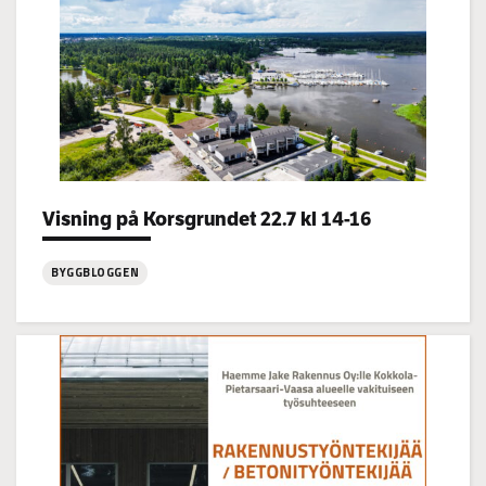
Categories:
Visning på Korsgrundet 22.7 kl 14-16
BYGGBLOGGEN
:
Visning
på
Korsgrundet
22.7
kl
14-