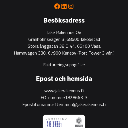
for
Facebook
LinkedIn
Instagram
green
construction
Besöksadress
Jake Rakennus Oy
Granholmsvägen 3 ,68600 Jakobstad
Storalånggatan 38 D 44, 65100 Vasa
Hamnvägen 330, 67900 Karleby
(Port Tower 3 vån.)
Faktureringsuppgifter
Epost och hemsida
www.jakerakennus.fi
FO-nummer:1828663-3
Epost:förnamn.efternamn@jakerakennus.fi