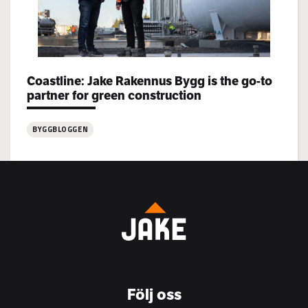
Categories:
Coastline: Jake Rakennus Bygg is the go-to
partner for green construction
BYGGBLOGGEN
:
Coastline:
Jake
Rakennus
Bygg
is
the
go-
to
Följ oss
partner