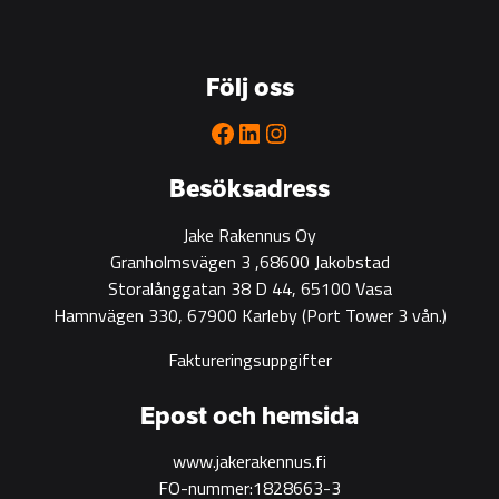
Följ oss
Facebook
LinkedIn
Instagram
Besöksadress
Jake Rakennus Oy
Granholmsvägen 3 ,68600 Jakobstad
Storalånggatan 38 D 44, 65100 Vasa
Hamnvägen 330, 67900 Karleby
(Port Tower 3 vån.)
Faktureringsuppgifter
Epost och hemsida
www.jakerakennus.fi
FO-nummer:1828663-3