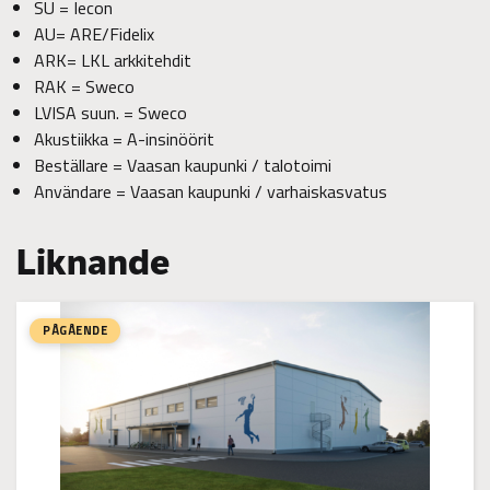
SU = Iecon
AU= ARE/Fidelix
ARK= LKL arkkitehdit
RAK = Sweco
LVISA suun. = Sweco
Akustiikka = A-insinöörit
Beställare = Vaasan kaupunki / talotoimi
Användare = Vaasan kaupunki / varhaiskasvatus
Liknande
PÅGÅENDE