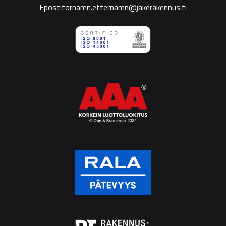
Epost:förnamn.efternamn@jakerakennus.fi