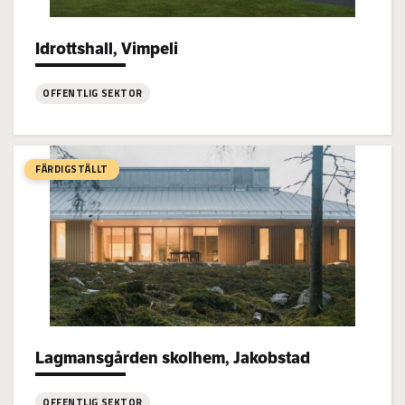
Idrottshall, Vimpeli
Project types:
OFFENTLIG SEKTOR
:
Idrottshall,
Vimpeli
FÄRDIGSTÄLLT
Lagmansgården skolhem, Jakobstad
Project types:
OFFENTLIG SEKTOR