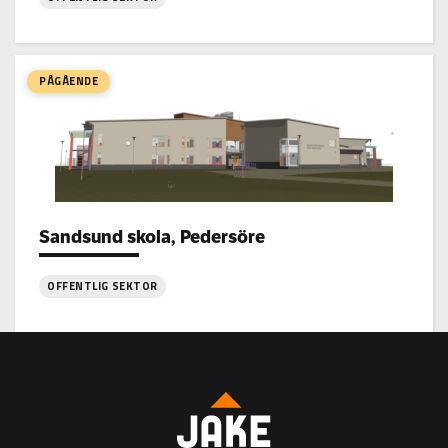
:
Lagmansgården
skolhem,
PÅGÅENDE
Jakobstad
Sandsund skola, Pedersöre
Project types:
OFFENTLIG SEKTOR
:
Sandsund
skola,
Pedersöre