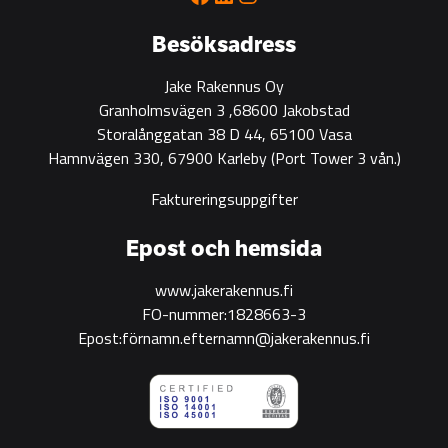
green
construction
Besöksadress
Jake Rakennus Oy
Granholmsvägen 3 ,68600 Jakobstad
Storalånggatan 38 D 44, 65100 Vasa
Hamnvägen 330, 67900 Karleby
(Port Tower 3 vån.)
Faktureringsuppgifter
Epost och hemsida
www.jakerakennus.fi
FO-nummer:1828663-3
Epost:förnamn.efternamn@jakerakennus.fi