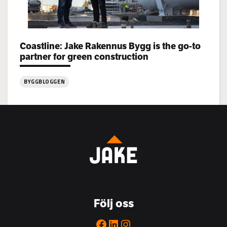
Categories:
Coastline: Jake Rakennus Bygg is the go-to
partner for green construction
BYGGBLOGGEN
:
Coastline:
Jake
Rakennus
Bygg
is
the
go-
to
Följ oss
partner
for
Facebook
LinkedIn
Instagram