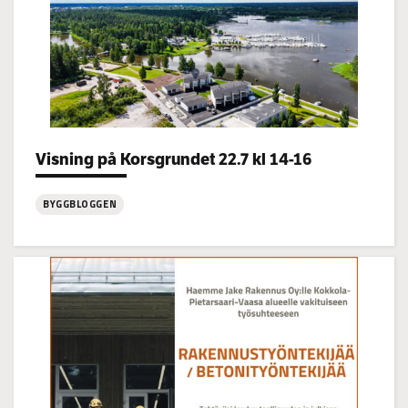
Categories:
Visning på Korsgrundet 22.7 kl 14-16
BYGGBLOGGEN
:
Visning
på
Korsgrundet
22.7
kl
14-
16