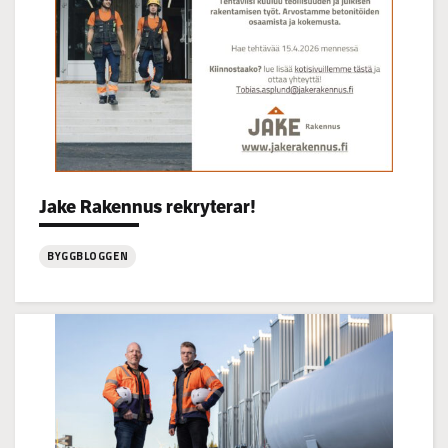
Categories:
Jake Rakennus rekryterar!
BYGGBLOGGEN
:
Jake
Rakennus
rekryterar!