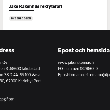
Categories:
Jake Rakennus rekryterar!
BYGGBLOGGEN
:
Jake
Rakennus
rekryterar!
dress
Epost och hemsida
s Oy
www.jakerakennus.fi
en 3 ,68600 Jakobstad
FO-nummer:1828663-3
an 38 D 44, 65100 Vasa
Epost:förnamn.efternamn@jak
0, 67900 Karleby
(Port
ppgifter