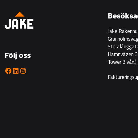
på
Korsgrundet
Besöksa
22.7
kl
Jake Rakennu
14-
Granholmsväg
16
Storalånggat
Hamnvägen 33
Följ oss
Tower 3 vån.)
Facebook
LinkedIn
Instagram
Faktureringsu