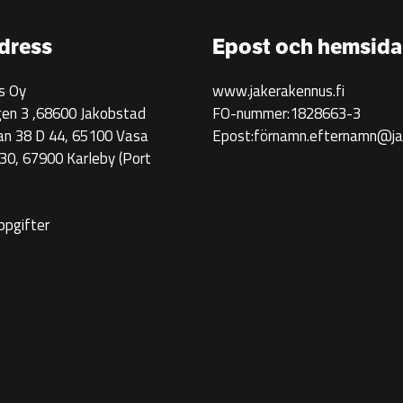
Rakennus
rekryterar!
dress
Epost och hemsida
s Oy
www.jakerakennus.fi
en 3 ,68600 Jakobstad
FO-nummer:1828663-3
an 38 D 44, 65100 Vasa
Epost:förnamn.efternamn@jak
0, 67900 Karleby
(Port
ppgifter