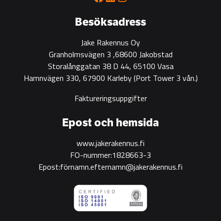
green
construction
Besöksadress
Jake Rakennus Oy
Granholmsvägen 3 ,68600 Jakobstad
Storalånggatan 38 D 44, 65100 Vasa
Hamnvägen 330, 67900 Karleby
(Port Tower 3 vån.)
Faktureringsuppgifter
Epost och hemsida
www.jakerakennus.fi
FO-nummer:1828663-3
Epost:förnamn.efternamn@jakerakennus.fi