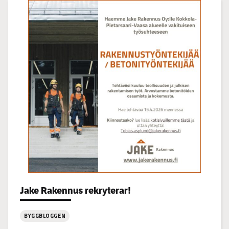
på
Korsgrundet
22.7
kl
14-
16
Categories:
Jake Rakennus rekryterar!
BYGGBLOGGEN