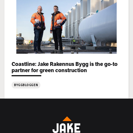
Rakennus
rekryterar!
Categories:
Coastline: Jake Rakennus Bygg is the go-to
partner for green construction
BYGGBLOGGEN
:
Coastline:
Jake
Rakennus
Bygg
is