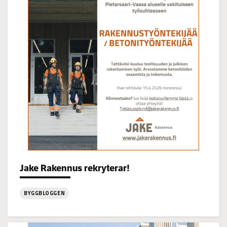
Korsgrundet
22.7
kl
14-
16
Categories:
Jake Rakennus rekryterar!
BYGGBLOGGEN
:
Jake