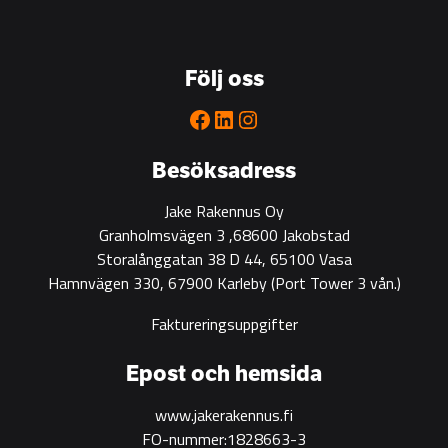
the
go-
to
Följ oss
partner
for
Facebook
LinkedIn
Instagram
green
construction
Besöksadress
Jake Rakennus Oy
Granholmsvägen 3 ,68600 Jakobstad
Storalånggatan 38 D 44, 65100 Vasa
Hamnvägen 330, 67900 Karleby
(Port Tower 3 vån.)
Faktureringsuppgifter
Epost och hemsida
www.jakerakennus.fi
FO-nummer:1828663-3