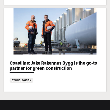
:
Jake
Rakennus
rekryterar!
Categories:
Coastline: Jake Rakennus Bygg is the go-to
partner for green construction
BYGGBLOGGEN
:
Coastline:
Jake
Rakennus