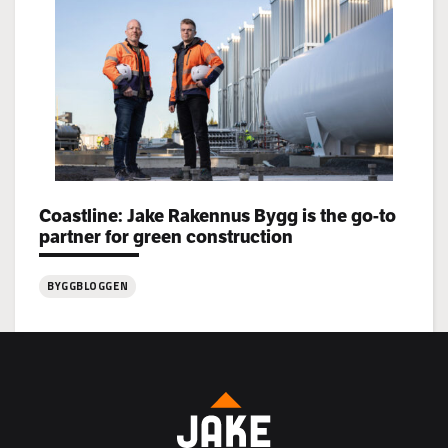
Rakennus
rekryterar!
Categories:
Coastline: Jake Rakennus Bygg is the go-to
partner for green construction
BYGGBLOGGEN
:
Coastline:
Jake
Rakennus
Bygg
is