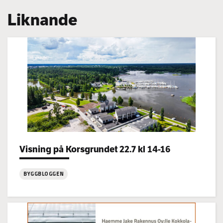
Liknande
Categories:
Visning på Korsgrundet 22.7 kl 14-16
BYGGBLOGGEN
:
Visning
på