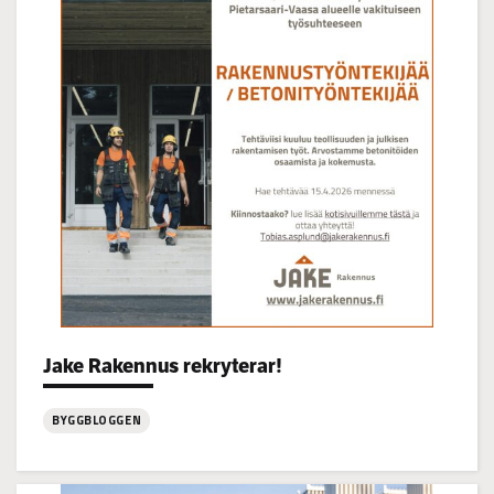
Korsgrundet
22.7
kl
14-
16
Categories:
Jake Rakennus rekryterar!
BYGGBLOGGEN
:
Jake