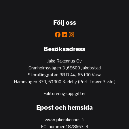
the
go-
to
Följ oss
partner
for
Facebook
LinkedIn
Instagram
green
construction
Besöksadress
Jake Rakennus Oy
Granholmsvägen 3 ,68600 Jakobstad
Storalånggatan 38 D 44, 65100 Vasa
Hamnvägen 330, 67900 Karleby
(Port Tower 3 vån.)
Faktureringsuppgifter
Epost och hemsida
www.jakerakennus.fi
FO-nummer:1828663-3