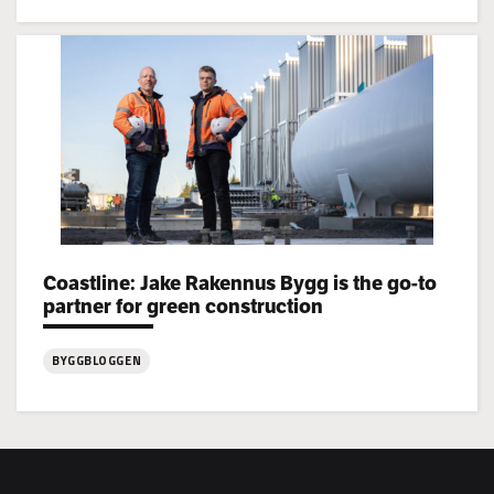
:
Jake
Rakennus
rekryterar!
Categories:
Coastline: Jake Rakennus Bygg is the go-to
partner for green construction
BYGGBLOGGEN
:
Coastline:
Jake
Rakennus