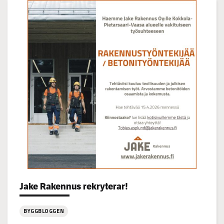
på
Korsgrundet
22.7
kl
14-
16
Categories:
Jake Rakennus rekryterar!
BYGGBLOGGEN