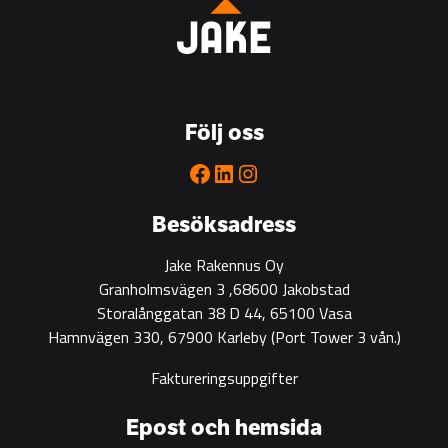
Bygg
is
the
go-
to
Följ oss
partner
for
Facebook
LinkedIn
Instagram
green
construction
Besöksadress
Jake Rakennus Oy
Granholmsvägen 3 ,68600 Jakobstad
Storalånggatan 38 D 44, 65100 Vasa
Hamnvägen 330, 67900 Karleby
(Port Tower 3 vån.)
Faktureringsuppgifter
Epost och hemsida