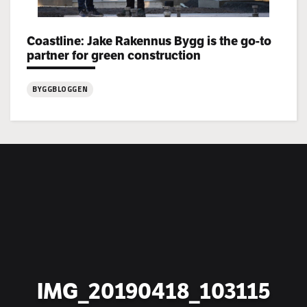
Categories:
Coastline: Jake Rakennus Bygg is the go-to
partner for green construction
BYGGBLOGGEN
:
Coastline:
Jake
Rakennus
Bygg
is
the
go-
to
partner
for
IMG_20190418_103115
green