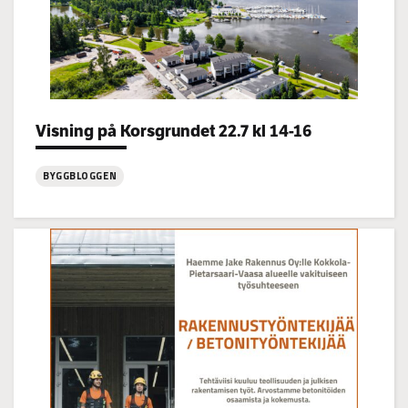
Categories:
Visning på Korsgrundet 22.7 kl 14-16
BYGGBLOGGEN
:
Visning
på
Korsgrundet
22.7
kl
14-
16