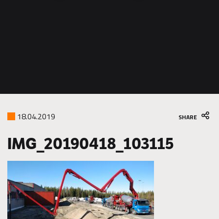
construction
18.04.2019
SHARE
IMG_20190418_103115