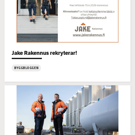
Categories:
Jake Rakennus rekryterar!
BYGGBLOGGEN
:
Jake
Rakennus
rekryterar!