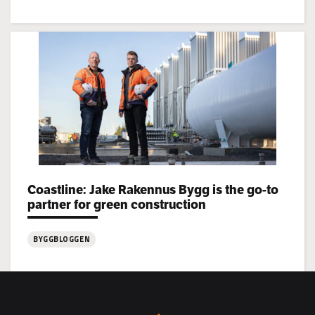
:
Jake
Rakennus
rekryterar!
Categories:
Coastline: Jake Rakennus Bygg is the go-to
partner for green construction
BYGGBLOGGEN
:
Coastline:
Jake
Rakennus