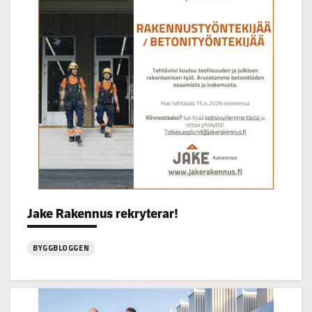
22.7
kl
14-
16
Categories:
Jake Rakennus rekryterar!
BYGGBLOGGEN
:
Jake
Rakennus