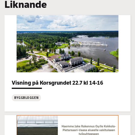
Liknande
Categories:
Visning på Korsgrundet 22.7 kl 14-16
BYGGBLOGGEN
:
Visning
på
Korsgrundet