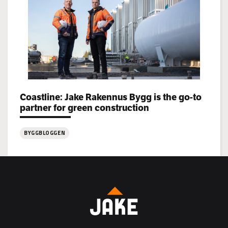
rekryterar!
Categories:
Coastline: Jake Rakennus Bygg is the go-to
partner for green construction
BYGGBLOGGEN
:
Coastline:
Jake
Rakennus
Bygg
is
the