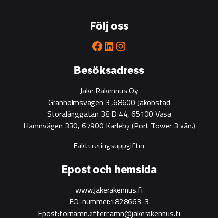
go-
to
Följ oss
partner
for
Facebook
LinkedIn
Instagram
green
construction
Besöksadress
Jake Rakennus Oy
Granholmsvägen 3 ,68600 Jakobstad
Storalånggatan 38 D 44, 65100 Vasa
Hamnvägen 330, 67900 Karleby
(Port Tower 3 vån.)
Faktureringsuppgifter
Epost och hemsida
www.jakerakennus.fi
FO-nummer:1828663-3
Epost:förnamn.efternamn@jakerakennus.fi