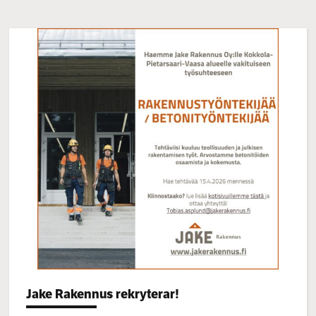
Categories:
Jake Rakennus rekryterar!