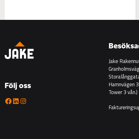
:
Visning
på
Korsgrundet
Besöksa
22.7
kl
Jake Rakennu
14-
Granholmsväg
16
Storalånggat
Hamnvägen 33
Följ oss
Tower 3 vån.)
Facebook
LinkedIn
Instagram
Faktureringsu