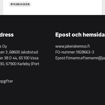
BYGGBLOGGEN
:
Jake
Rakennus
rekryterar!
dress
Epost och hemsida
s Oy
www.jakerakennus.fi
en 3 ,68600 Jakobstad
FO-nummer:1828663-3
an 38 D 44, 65100 Vasa
Epost:förnamn.efternamn@jak
0, 67900 Karleby
(Port
ppgifter