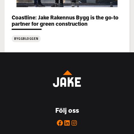
Categories:
Coastline: Jake Rakennus Bygg is the go-to
partner for green construction
BYGGBLOGGEN
:
Coastline:
Jake
Rakennus
Bygg
is
the
go-
to
Följ oss
partner
for
Facebook
LinkedIn
Instagram
green