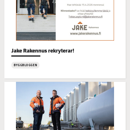
Categories:
Jake Rakennus rekryterar!
BYGGBLOGGEN
:
Jake
Rakennus
rekryterar!