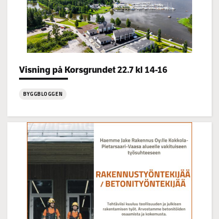
Categories:
Visning på Korsgrundet 22.7 kl 14-16
BYGGBLOGGEN
:
Visning
på
Korsgrundet
22.7
kl
14-
16