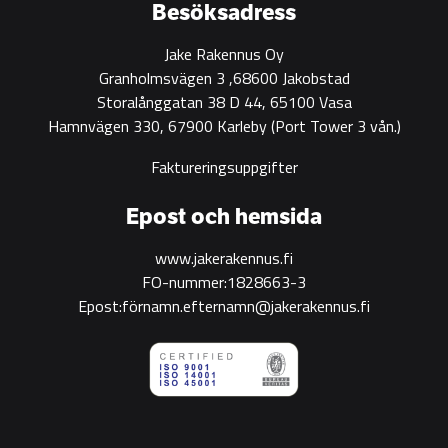
construction
Besöksadress
Jake Rakennus Oy
Granholmsvägen 3 ,68600 Jakobstad
Storalånggatan 38 D 44, 65100 Vasa
Hamnvägen 330, 67900 Karleby
(Port Tower 3 vån.)
Faktureringsuppgifter
Epost och hemsida
www.jakerakennus.fi
FO-nummer:1828663-3
Epost:förnamn.efternamn@jakerakennus.fi