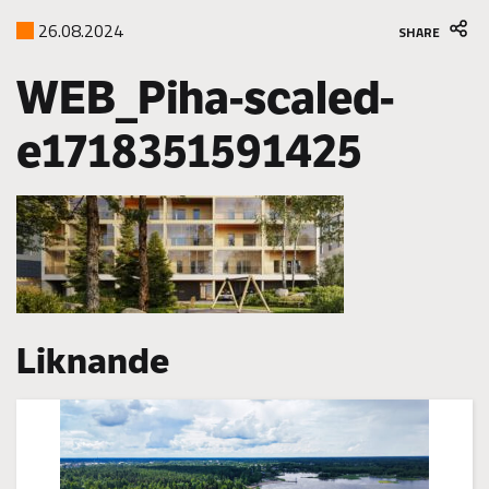
26.08.2024
SHARE
WEB_Piha-scaled-
e1718351591425
Liknande