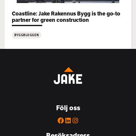
Categories:
Coastline: Jake Rakennus Bygg is the go-to
partner for green construction
BYGGBLOGGEN
:
Coastline:
Jake
Rakennus
Bygg
is
the
go-
to
Följ oss
partner
for
Facebook
LinkedIn
Instagram
green
construction
Besöksadress