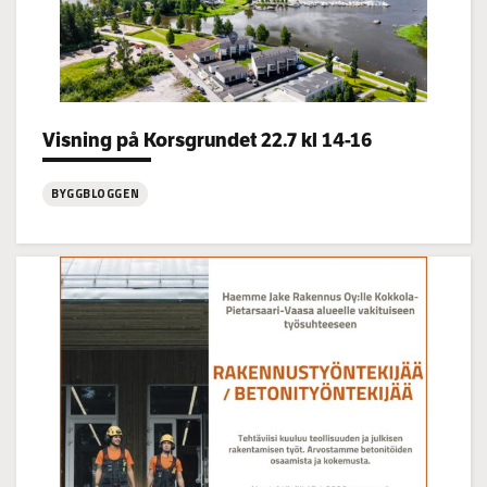
Categories:
Visning på Korsgrundet 22.7 kl 14-16
BYGGBLOGGEN
:
Visning
på
Korsgrundet
22.7
kl
14-
16