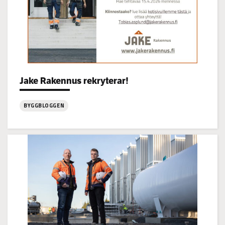
Categories:
Jake Rakennus rekryterar!
BYGGBLOGGEN
:
Jake
Rakennus
rekryterar!