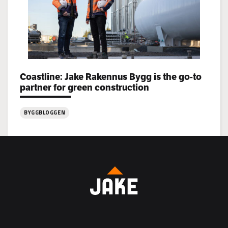
Categories:
Coastline: Jake Rakennus Bygg is the go-to
partner for green construction
BYGGBLOGGEN
:
Coastline:
Jake
Rakennus
Bygg
is
the
go-
to