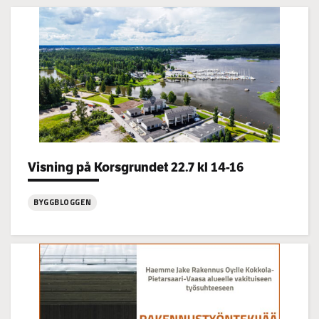
Categories:
Visning på Korsgrundet 22.7 kl 14-16
BYGGBLOGGEN
:
Visning
på
Korsgrundet
22.7
kl