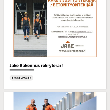
14-
16
Categories:
Jake Rakennus rekryterar!
BYGGBLOGGEN
:
Jake
Rakennus
rekryterar!