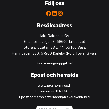
Följ oss
partner
for
Facebook
LinkedIn
Instagram
green
construction
Besöksadress
Jake Rakennus Oy
Granholmsvägen 3 ,68600 Jakobstad
Storalånggatan 38 D 44, 65100 Vasa
Hamnvägen 330, 67900 Karleby
(Port Tower 3 vån.)
Faktureringsuppgifter
Epost och hemsida
www.jakerakennus.fi
FO-nummer:1828663-3
Epost:förnamn.efternamn@jakerakennus.fi