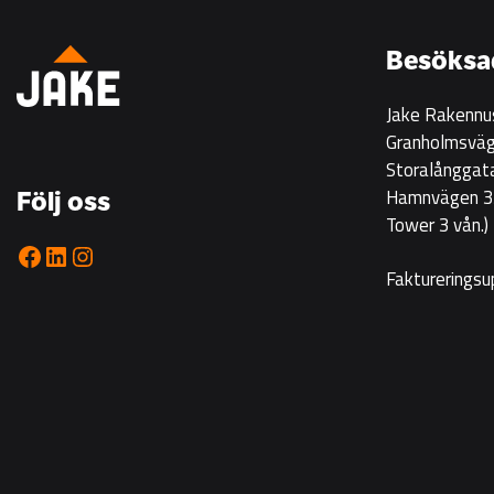
på
Korsgrundet
Besöksa
22.7
kl
Jake Rakennu
14-
Granholmsväg
16
Storalånggat
Hamnvägen 33
Följ oss
Tower 3 vån.)
Facebook
LinkedIn
Instagram
Faktureringsu