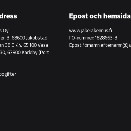
Rakennus
rekryterar!
dress
Epost och hemsida
s Oy
www.jakerakennus.fi
en 3 ,68600 Jakobstad
FO-nummer:1828663-3
an 38 D 44, 65100 Vasa
Epost:förnamn.efternamn@jak
0, 67900 Karleby
(Port
ppgifter