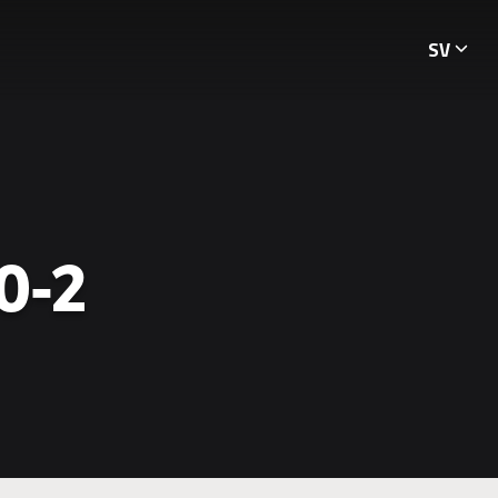
SV
Languag
0-2