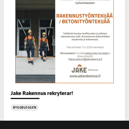
Categories:
Jake Rakennus rekryterar!
BYGGBLOGGEN
:
Jake