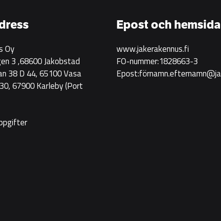
Rakennus
rekryterar!
dress
Epost och hemsida
s Oy
www.jakerakennus.fi
en 3 ,68600 Jakobstad
FO-nummer:1828663-3
an 38 D 44, 65100 Vasa
Epost:förnamn.efternamn@jak
0, 67900 Karleby
(Port
ppgifter