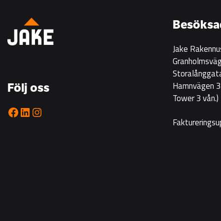
på
Korsgrundet
Besöksa
22.7
kl
Jake Rakennu
14-
Granholmsväg
16
Storalånggat
Hamnvägen 33
Följ oss
Tower 3 vån.)
Facebook
LinkedIn
Instagram
Faktureringsu