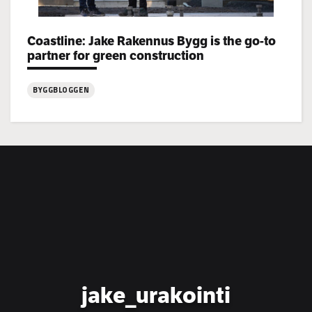
Coastline: Jake Rakennus Bygg is the go-to
Categories:
partner for green construction
BYGGBLOGGEN
:
Coastline:
Jake
Rakennus
Bygg
is
the
go-
to
partner
for
jake_urakointi
green