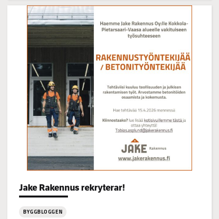
Visning
på
Korsgrundet
22.7
kl
14-
16
Jake Rakennus rekryterar!
Categories:
BYGGBLOGGEN