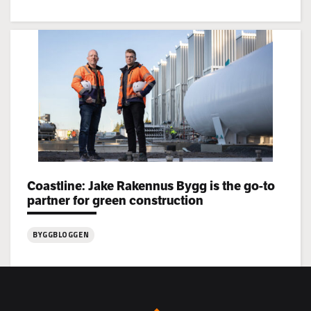
:
Jake
Rakennus
rekryterar!
Coastline: Jake Rakennus Bygg is the go-to
Categories:
partner for green construction
BYGGBLOGGEN
:
Coastline:
Jake
Rakennus