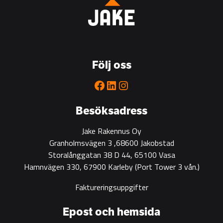
Bygg
is
the
go-
to
Följ oss
partner
for
Facebook
LinkedIn
Instagram
green
construction
Besöksadress
Jake Rakennus Oy
Granholmsvägen 3 ,68600 Jakobstad
Storalånggatan 38 D 44, 65100 Vasa
Hamnvägen 330, 67900 Karleby
(Port Tower 3 vån.)
Faktureringsuppgifter
Epost och hemsida