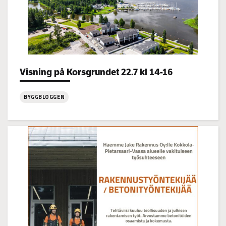
Visning på Korsgrundet 22.7 kl 14-16
Categories:
BYGGBLOGGEN
:
Visning
på
Korsgrundet
22.7
kl
14-
16