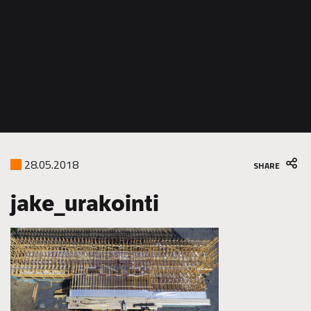
construction
28.05.2018
SHARE
jake_urakointi