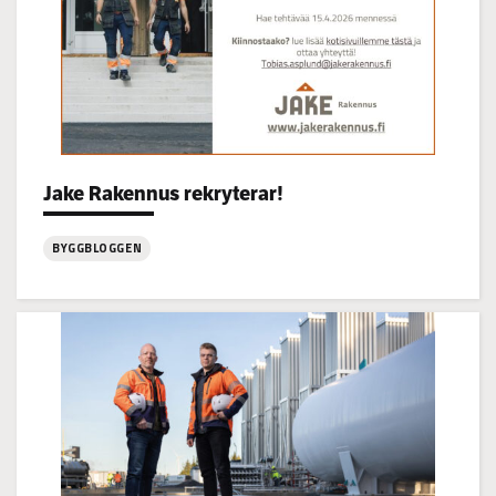
Jake Rakennus rekryterar!
Categories:
BYGGBLOGGEN
:
Jake
Rakennus
rekryterar!