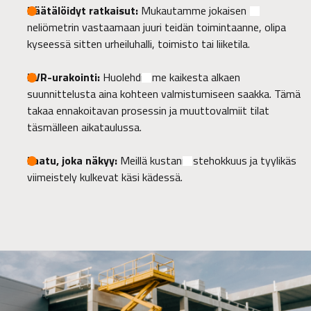
Räätälöidyt ratkaisut:
Mukautamme jokaisen
neliömetrin vastaamaan juuri teidän toimintaanne, olipa
kyseessä sitten urheiluhalli, toimisto tai liiketila.
KVR-urakointi:
Huolehdimme kaikesta alkaen
suunnittelusta aina kohteen valmistumiseen saakka. Tämä
takaa ennakoitavan prosessin ja muuttovalmiit tilat
täsmälleen aikataulussa.
Laatu, joka näkyy:
Meillä kustannustehokkuus ja tyylikäs
viimeistely kulkevat käsi kädessä.