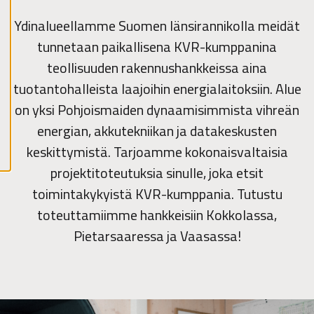
y
k
a
Ydinalueellamme Suomen länsirannikolla meidät
i
k
tunnetaan paikallisena KVR-kumppanina
k
i
teollisuuden rakennushankkeissa aina
e
v
tuotantohalleista laajoihin energialaitoksiin. Alue
ä
s
on yksi Pohjoismaiden dynaamisimmista vihreän
t
e
energian, akkutekniikan ja datakeskusten
e
t
keskittymistä. Tarjoamme kokonaisvaltaisia
projektitoteutuksia sinulle, joka etsit
toimintakykyistä KVR-kumppania. Tutustu
toteuttamiimme hankkeisiin Kokkolassa,
Pietarsaaressa ja Vaasassa!