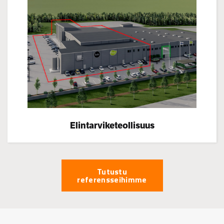
Elintarviketeollisuus
Tutustu
referensseihimme