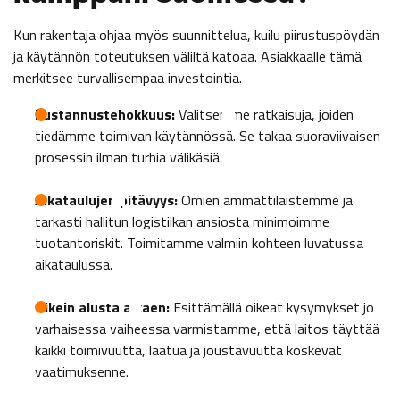
Kun rakentaja ohjaa myös suunnittelua, kuilu piirustuspöydän
ja käytännön toteutuksen väliltä katoaa. Asiakkaalle tämä
merkitsee turvallisempaa investointia.
Kustannustehokkuus:
Valitsemme ratkaisuja, joiden
tiedämme toimivan käytännössä. Se takaa suoraviivaisen
prosessin ilman turhia välikäsiä.
Aikataulujen pitävyys:
Omien ammattilaistemme ja
tarkasti hallitun logistiikan ansiosta minimoimme
tuotantoriskit. Toimitamme valmiin kohteen luvatussa
aikataulussa.
Oikein alusta alkaen:
Esittämällä oikeat kysymykset jo
varhaisessa vaiheessa varmistamme, että laitos täyttää
kaikki toimivuutta, laatua ja joustavuutta koskevat
vaatimuksenne.