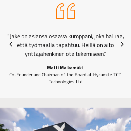
”Jake on asiansa osaava kumppani, joka haluaa,
että työmaalla tapahtuu. Heillä on aito
Previous slide
Next 
yrittäjähenkinen ote tekemiseen.”
Matti Malkamäki
,
Co-Founder and Chairman of the Board at Hycamite TCD
Technologies Ltd