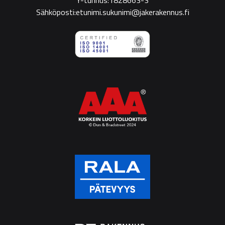
Y-tunnus:1828663-3
Sähköposti:etunimi.sukunimi@jakerakennus.fi