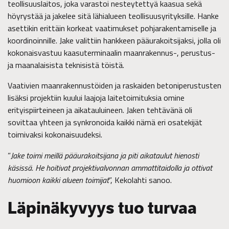
teollisuuslaitos, joka varastoi nesteytettyä kaasua sekä
höyrystää ja jakelee sitä lähialueen teollisuusyrityksille. Hanke
asettikin erittäin korkeat vaatimukset pohjarakentamiselle ja
koordinoinnille. Jake valittiin hankkeen pääurakoitsijaksi, jolla oli
kokonaisvastuu kaasuterminaalin maanrakennus-, perustus-
ja maanalaisista teknisistä töistä.
Vaativien maanrakennustöiden ja raskaiden betoniperustusten
lisäksi projektiin kuului laajoja laitetoimituksia omine
erityispiirteineen ja aikatauluineen. Jaken tehtävänä oli
sovittaa yhteen ja synkronoida kaikki nämä eri osatekijät
toimivaksi kokonaisuudeksi.
”
Jake toimi meillä pääurakoitsijana ja piti aikataulut hienosti
käsissä. He hoitivat projektivalvonnan ammattitaidolla ja ottivat
huomioon kaikki alueen toimijat
”,
Kekolahti sanoo.
Läpinäkyvyys tuo turvaa