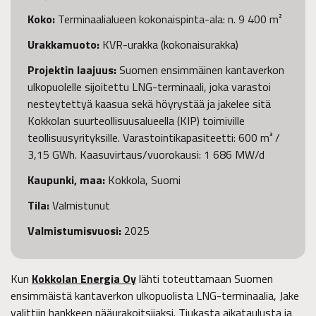
Koko:
Terminaalialueen kokonaispinta-ala: n. 9 400 m²
Urakkamuoto:
KVR-urakka (kokonaisurakka)
Projektin laajuus:
Suomen ensimmäinen kantaverkon
ulkopuolelle sijoitettu LNG-terminaali, joka varastoi
nesteytettyä kaasua sekä höyrystää ja jakelee sitä
Kokkolan suurteollisuusalueella (KIP) toimiville
teollisuusyrityksille. Varastointikapasiteetti: 600 m³ /
3,15 GWh. Kaasuvirtaus/vuorokausi: 1 686 MW/d
Kaupunki, maa:
Kokkola, Suomi
Tila:
Valmistunut
Valmistumisvuosi:
2025
Kun
Kokkolan Energia Oy
lähti toteuttamaan Suomen
ensimmäistä kantaverkon ulkopuolista LNG-terminaalia, Jake
valittiin hankkeen pääurakoitsijaksi. Tiukasta aikataulusta ja