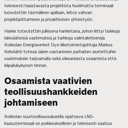
teknisesti haastavasta projektista huolimatta terminaali
luovutettiin täsmälleen ajallaan, kiitos vahvan
projektijohtamisen ja proaktiivisen yhteistyön.
Hanke toteutettiin julkisena hankintana, johon liittyi tiukkoja
lakisääteisiä vaatimuksia ja tarkkoja valintakriteerejä.
Kokkolan Energiaverkot Oy:n liiketoimintajohtaja Markus
Kekolahti toteaa Jaken vastanneen parhaiten asetettuihin
vaatimuksiin tarjoamalla sekä oikeanlaista osaamista että
kilpailukykyisen hinnan.
Osaamista vaativien
teollisuushankkeiden
johtamiseen
Kokkolan suurteollisuusalueella sijaitseva LNG-
kaasuterminaali on poikkeuksellinen ja teknisesti vaativa