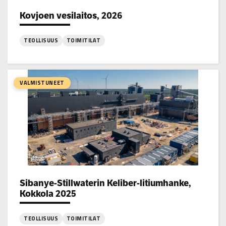
Kovjoen vesilaitos, 2026
Project types:
TEOLLISUUS
TOIMITILAT
:
Kovjoen
vesilaitos,
VALMISTUNEET
2026
Sibanye-Stillwaterin Keliber-litiumhanke,
Project types:
Kokkola 2025
TEOLLISUUS
TOIMITILAT