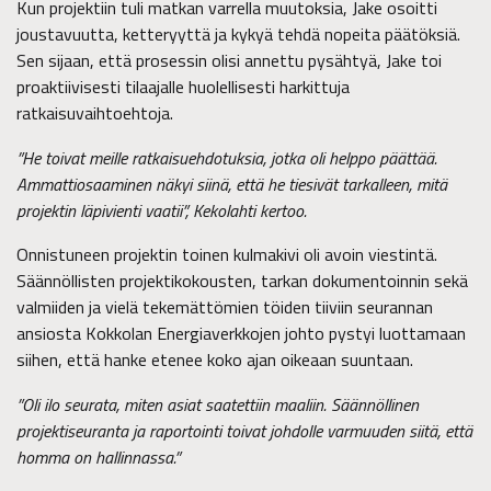
Kun projektiin tuli matkan varrella muutoksia, Jake osoitti
joustavuutta, ketteryyttä ja kykyä tehdä nopeita päätöksiä.
Sen sijaan, että prosessin olisi annettu pysähtyä, Jake toi
proaktiivisesti tilaajalle huolellisesti harkittuja
ratkaisuvaihtoehtoja.
”He toivat meille ratkaisuehdotuksia, jotka oli helppo päättää.
Ammattiosaaminen näkyi siinä, että he tiesivät tarkalleen, mitä
projektin läpivienti vaatii”, Kekolahti kertoo.
Onnistuneen projektin toinen kulmakivi oli avoin viestintä.
Säännöllisten projektikokousten, tarkan dokumentoinnin sekä
valmiiden ja vielä tekemättömien töiden tiiviin seurannan
ansiosta Kokkolan Energiaverkkojen johto pystyi luottamaan
siihen, että hanke etenee koko ajan oikeaan suuntaan.
”Oli ilo seurata, miten asiat saatettiin maaliin. Säännöllinen
projektiseuranta ja raportointi toivat johdolle varmuuden siitä, että
homma on hallinnassa.”