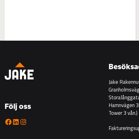
:
Visning
på
Korsgrundet
Besöksa
22.7
kl
Jake Rakennu
14-
Granholmsväg
16
Storalånggat
Hamnvägen 33
Följ oss
Tower 3 vån.)
Facebook
LinkedIn
Instagram
Faktureringsu