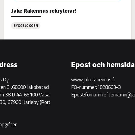
Categories:
Jake Rakennus rekryterar!
BYGGBLOGGEN
:
Jake
Rakennus
rekryterar!
dress
Epost och hemsida
s Oy
www.jakerakennus.fi
en 3 ,68600 Jakobstad
FO-nummer:1828663-3
an 38 D 44, 65100 Vasa
Epost:förnamn.efternamn@jak
0, 67900 Karleby
(Port
ppgifter