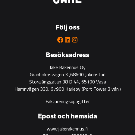
is
the
go-
to
Följ oss
partner
for
Facebook
LinkedIn
Instagram
green
construction
Besöksadress
Jake Rakennus Oy
Granholmsvägen 3 ,68600 Jakobstad
Storalånggatan 38 D 44, 65100 Vasa
Hamnvägen 330, 67900 Karleby
(Port Tower 3 vån.)
Faktureringsuppgifter
Epost och hemsida
www.jakerakennus.fi