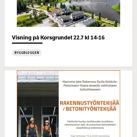
Categories:
Visning på Korsgrundet 22.7 kl 14-16
BYGGBLOGGEN
:
Visning
på
Korsgrundet
22.7
kl
14-
16