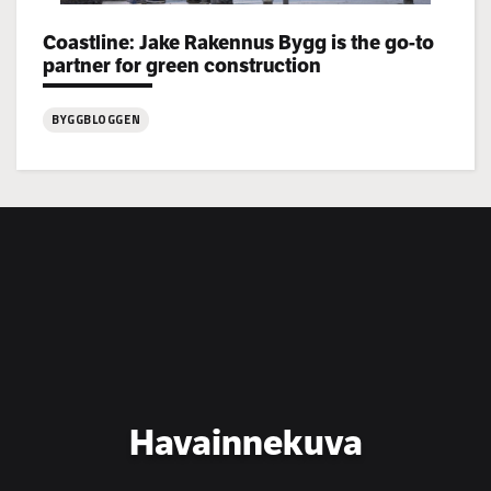
Categories:
Coastline: Jake Rakennus Bygg is the go-to
partner for green construction
BYGGBLOGGEN
:
Coastline:
Jake
Rakennus
Bygg
is
the
go-
to
partner
for
Havainnekuva
green
construction