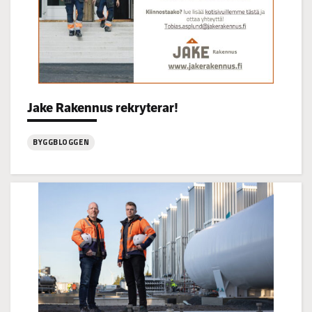
Categories:
Jake Rakennus rekryterar!
BYGGBLOGGEN
:
Jake
Rakennus
rekryterar!