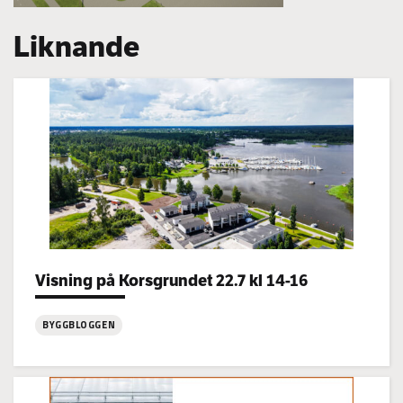
Liknande
Categories:
Visning på Korsgrundet 22.7 kl 14-16
BYGGBLOGGEN
:
Visning
på