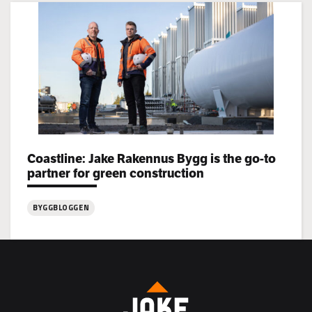
Jake
Rakennus
rekryterar!
Categories:
Coastline: Jake Rakennus Bygg is the go-to
partner for green construction
BYGGBLOGGEN
:
Coastline:
Jake
Rakennus
Bygg