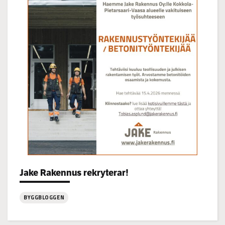
Korsgrundet
22.7
kl
14-
16
Categories:
Jake Rakennus rekryterar!
BYGGBLOGGEN
: