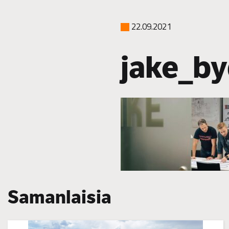
22.09.2021
jake_b
Samanlaisia