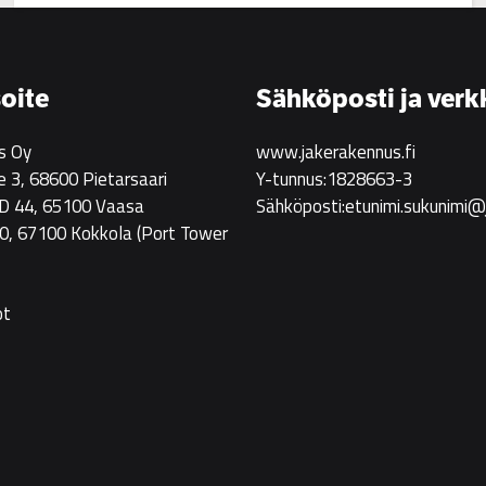
Jake
Rakennus
rekrytoi!
oite
Sähköposti ja verk
s Oy
www.jakerakennus.fi
e 3, 68600 Pietarsaari
Y-tunnus:1828663-3
 D 44, 65100 Vaasa
Sähköposti:etunimi.sukunimi@
0, 67100 Kokkola
(Port Tower
ot