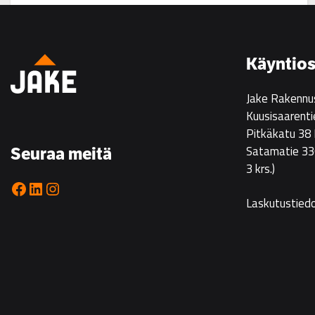
Asuntoesittely
Ristikarissa
22.7.
Käyntios
klo
14–
Jake Rakennu
16
Kuusisaarenti
Pitkäkatu 38
Satamatie 33
Seuraa meitä
3 krs.)
Facebook
LinkedIn
Instagram
Laskutustied