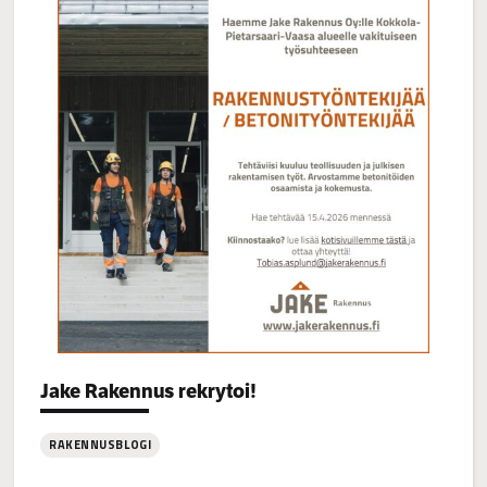
Categories:
Jake Rakennus rekrytoi!
RAKENNUSBLOGI
: