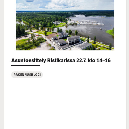
Categories:
Asuntoesittely Ristikarissa 22.7. klo 14–16
RAKENNUSBLOGI
: