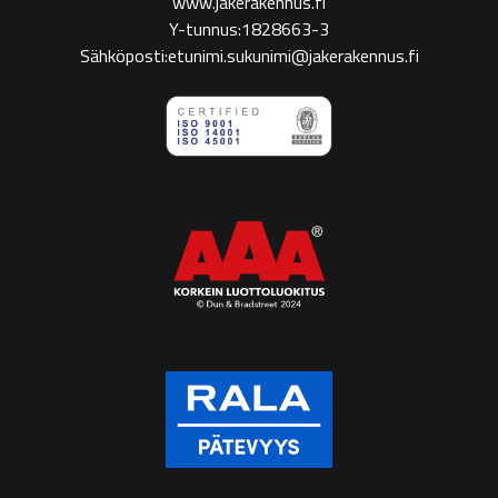
www.jakerakennus.fi
Y-tunnus:1828663-3
Sähköposti:etunimi.sukunimi@jakerakennus.fi