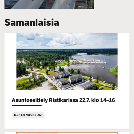
Samanlaisia
Categories:
Asuntoesittely Ristikarissa 22.7. klo 14–16
RAKENNUSBLOGI
:
Asuntoesittely