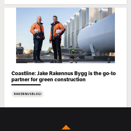
:
Jake
Rakennus
rekrytoi!
Categories:
Coastline: Jake Rakennus Bygg is the go-to
partner for green construction
RAKENNUSBLOGI
:
Coastline:
Jake
Rakennus