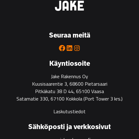
Bygg
is
the
go-
to
Seuraa meitä
partner
for
Facebook
LinkedIn
Instagram
green
construction
Käyntiosoite
Jake Rakennus Oy
Kuusisaarentie 3, 68600 Pietarsaari
Pitkäkatu 38 D 44, 65100 Vaasa
Satamatie 330, 67100 Kokkola
(Port Tower 3 krs.)
Laskutustiedot
Sähköposti ja verkkosivut