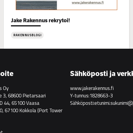
Categories:
Jake Rakennus rekrytoi!
RAKENNUSBLOGI
:
Jake
Rakennus
rekrytoi!
oite
Sähköposti ja verk
s Oy
www.jakerakennus.fi
e 3, 68600 Pietarsaari
Y-tunnus:1828663-3
 D 44, 65100 Vaasa
Sähköposti:etunimi.sukunimi@
0, 67100 Kokkola
(Port Tower
ot