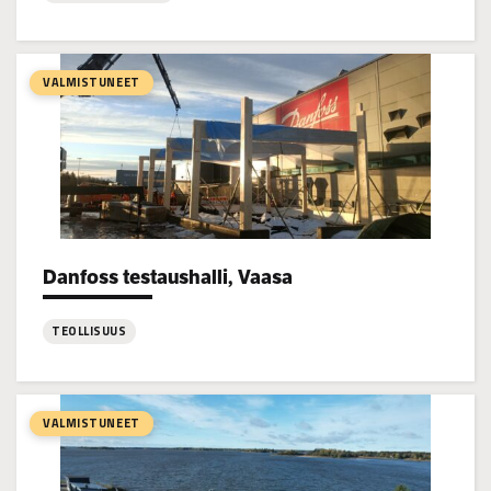
:
Tennis
Center,
VALMISTUNEET
Vaasa
Danfoss testaushalli, Vaasa
Project types:
TEOLLISUUS
:
Danfoss
testaushalli,
VALMISTUNEET
Vaasa