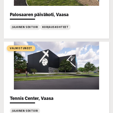
Palosaaren päiväkoti, Vaasa
Project types:
JULKINEN SEKTORI
KORJAUSKOHTEET
:
Palosaaren
päiväkoti,
VALMISTUNEET
Vaasa
Tennis Center, Vaasa
Project types:
JULKINEN SEKTORI