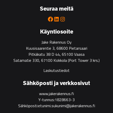
Seuraa meitä
Facebook
LinkedIn
Instagram
Käyntiosoite
Jake Rakennus Oy
Kuusisaarentie 3, 68600 Pietarsaari
Pitkäkatu 38 D 44, 65100 Vaasa
Satamatie 330, 67100 Kokkola
(Port Tower 3 krs.)
Laskutustiedot
Sähköposti ja verkkosivut
www.jakerakennus.fi
Y-tunnus:1828663-3
Sähköposti:etunimi.sukunimi@jakerakennus.fi