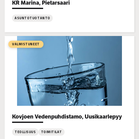
KR Marina, Pietarsaari
Project types:
ASUNTOTUOTANTO
:
KR
Marina,
VALMISTUNEET
Pietarsaari
Kovjoen Vedenpuhdistamo, Uusikaarlepyy
Project types:
TEOLLISUUS
TOIMITILAT