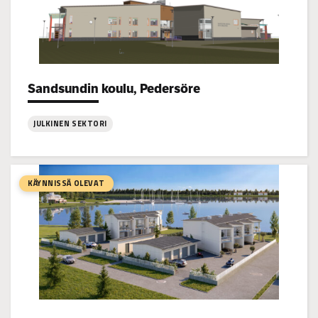
Sandsundin koulu, Pedersöre
Project types:
JULKINEN SEKTORI
:
Sandsundin
koulu,
KÄYNNISSÄ OLEVAT
Pedersöre