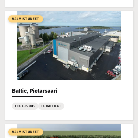
:
Kovjoen
Vedenpuhdistamo,
VALMISTUNEET
Uusikaarlepyy
Baltic, Pietarsaari
Project types:
TEOLLISUUS
TOIMITILAT
:
Baltic,
Pietarsaari
VALMISTUNEET