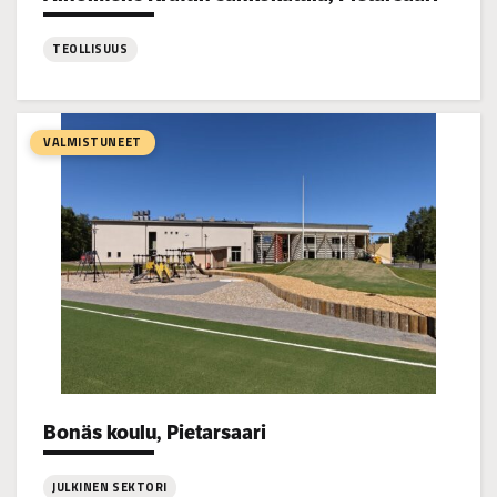
TEOLLISUUS
:
Alholmens
Kraftin
VALMISTUNEET
sähkökattila,
Pietarsaari
Bonäs koulu, Pietarsaari
Project types:
JULKINEN SEKTORI