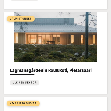
:
Bonäs
koulu,
VALMISTUNEET
Pietarsaari
Lagmansgårdenin koulukoti, Pietarsaari
Project types:
JULKINEN SEKTORI
:
Lagmansgårdenin
koulukoti,
KÄYNNISSÄ OLEVAT
Pietarsaari