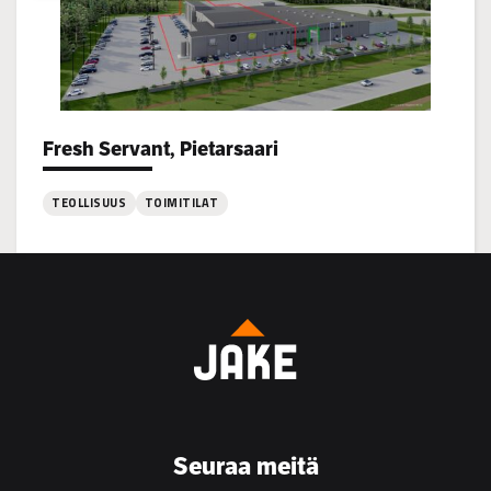
Fresh Servant, Pietarsaari
Project types:
TEOLLISUUS
TOIMITILAT
:
Fresh
Servant,
Pietarsaari
Seuraa meitä