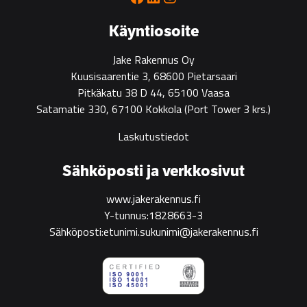
green
construction
Käyntiosoite
Jake Rakennus Oy
Kuusisaarentie 3, 68600 Pietarsaari
Pitkäkatu 38 D 44, 65100 Vaasa
Satamatie 330, 67100 Kokkola
(Port Tower 3 krs.)
Laskutustiedot
Sähköposti ja verkkosivut
www.jakerakennus.fi
Y-tunnus:1828663-3
Sähköposti:etunimi.sukunimi@jakerakennus.fi