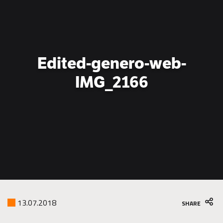
is
the
go-
to
partner
Edited-genero-web-
for
green
IMG_2166
construction
13.07.2018
SHARE