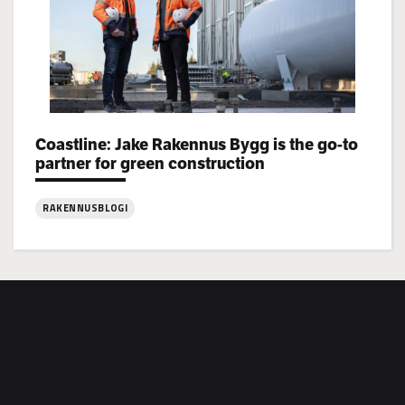
Categories:
Coastline: Jake Rakennus Bygg is the go-to
partner for green construction
RAKENNUSBLOGI
:
Coastline:
Jake
Rakennus
Bygg
is
the
go-