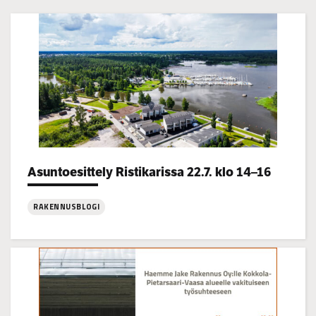
Categories:
Asuntoesittely Ristikarissa 22.7. klo 14–16
RAKENNUSBLOGI
:
Asuntoesittely
Ristikarissa
22.7.
klo
14–