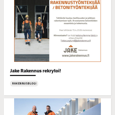
16
Categories:
Jake Rakennus rekrytoi!
RAKENNUSBLOGI
:
Jake
Rakennus
rekrytoi!