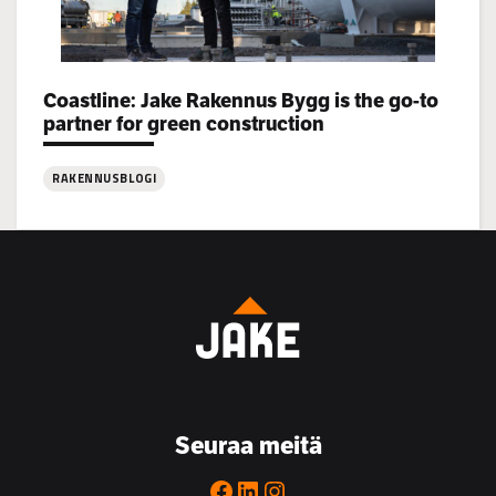
Categories:
Coastline: Jake Rakennus Bygg is the go-to
partner for green construction
RAKENNUSBLOGI
:
Coastline:
Jake
Rakennus
Bygg
is
the
go-
to
Seuraa meitä
partner
for
Facebook
LinkedIn
Instagram