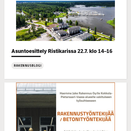
Categories:
Asuntoesittely Ristikarissa 22.7. klo 14–16
RAKENNUSBLOGI
:
Asuntoesittely
Ristikarissa
22.7.
klo
14–
16