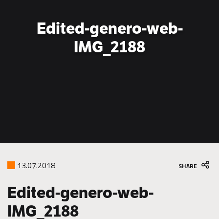
to
partner
Edited-genero-web-
for
green
IMG_2188
construction
13.07.2018
SHARE
Edited-genero-web-
IMG_2188