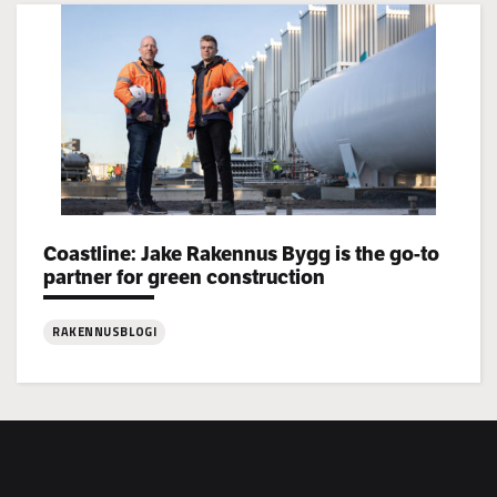
Jake
Rakennus
rekrytoi!
Categories:
Coastline: Jake Rakennus Bygg is the go-to
partner for green construction
RAKENNUSBLOGI
:
Coastline:
Jake
Rakennus
Bygg