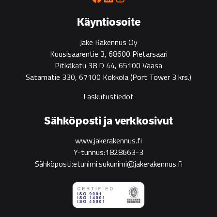
green
construction
Käyntiosoite
Jake Rakennus Oy
Kuusisaarentie 3, 68600 Pietarsaari
Pitkäkatu 38 D 44, 65100 Vaasa
Satamatie 330, 67100 Kokkola
(Port Tower 3 krs.)
Laskutustiedot
Sähköposti ja verkkosivut
www.jakerakennus.fi
Y-tunnus:1828663-3
Sähköposti:etunimi.sukunimi@jakerakennus.fi