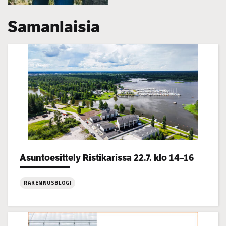
Samanlaisia
Categories:
Asuntoesittely Ristikarissa 22.7. klo 14–16
RAKENNUSBLOGI
:
Asuntoesittely
Ristikarissa