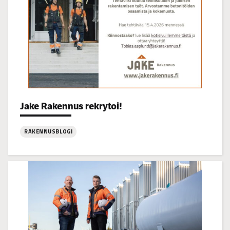
Categories:
Jake Rakennus rekrytoi!
RAKENNUSBLOGI
:
Jake
Rakennus
rekrytoi!