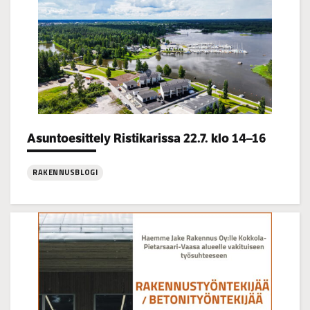
Categories:
Asuntoesittely Ristikarissa 22.7. klo 14–16
RAKENNUSBLOGI
:
Asuntoesittely
Ristikarissa
22.7.
klo
14–
16