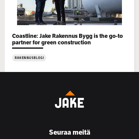
Categories:
Coastline: Jake Rakennus Bygg is the go-to
partner for green construction
RAKENNUSBLOGI
:
Coastline:
Jake
Rakennus
Bygg
is
the
go-
to
Seuraa meitä
partner