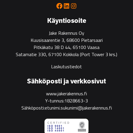
for
Facebook
LinkedIn
Instagram
green
construction
Käyntiosoite
Jake Rakennus Oy
Kuusisaarentie 3, 68600 Pietarsaari
Pitkäkatu 38 D 44, 65100 Vaasa
Satamatie 330, 67100 Kokkola
(Port Tower 3 krs.)
Laskutustiedot
Sähköposti ja verkkosivut
www.jakerakennus.fi
Y-tunnus:1828663-3
Sähköposti:etunimi.sukunimi@jakerakennus.fi