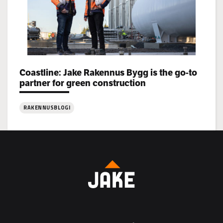
Categories:
Coastline: Jake Rakennus Bygg is the go-to
partner for green construction
RAKENNUSBLOGI
:
Coastline:
Jake
Rakennus
Bygg
is
the
go-
to