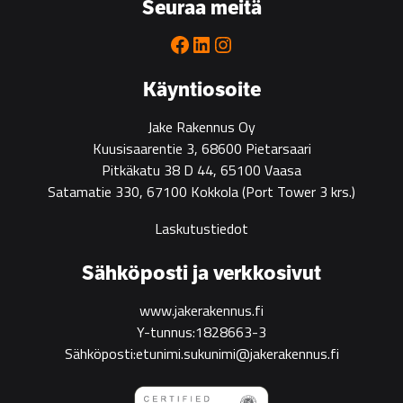
Seuraa meitä
partner
for
Facebook
LinkedIn
Instagram
green
construction
Käyntiosoite
Jake Rakennus Oy
Kuusisaarentie 3, 68600 Pietarsaari
Pitkäkatu 38 D 44, 65100 Vaasa
Satamatie 330, 67100 Kokkola
(Port Tower 3 krs.)
Laskutustiedot
Sähköposti ja verkkosivut
www.jakerakennus.fi
Y-tunnus:1828663-3
Sähköposti:etunimi.sukunimi@jakerakennus.fi