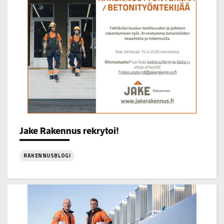
16
Categories:
Jake Rakennus rekrytoi!
RAKENNUSBLOGI
:
Jake
Rakennus
rekrytoi!