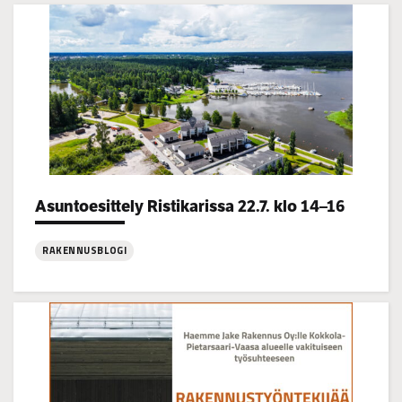
Categories:
Asuntoesittely Ristikarissa 22.7. klo 14–16
RAKENNUSBLOGI
:
Asuntoesittely
Ristikarissa
22.7.
klo
14–