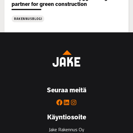
partner for green construction
RAKENNUSBLOGI
:
Coastline:
Jake
Rakennus
Bygg
is
the
go-
to
Seuraa meitä
partner
for
Facebook
LinkedIn
Instagram
green
construction
Käyntiosoite
Jake Rakennus Oy