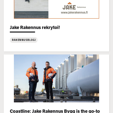
Categories:
Jake Rakennus rekrytoi!
RAKENNUSBLOGI
:
Jake
Rakennus
rekrytoi!
Categories:
Coastline: Jake Rakennus Bygg is the go-to