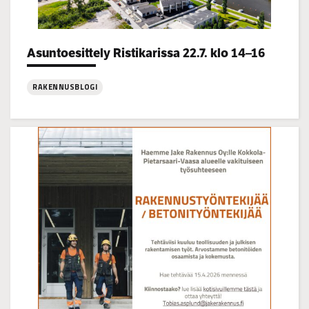
Categories:
Asuntoesittely Ristikarissa 22.7. klo 14–16
RAKENNUSBLOGI
:
Asuntoesittely
Ristikarissa
22.7.
klo
14–
16