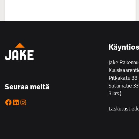
:
Asuntoesittely
Ristikarissa
22.7.
Käyntios
klo
14–
Jake Rakennu
16
Kuusisaarenti
Pitkäkatu 38
Satamatie 33
Seuraa meitä
3 krs.)
Facebook
LinkedIn
Instagram
Laskutustied