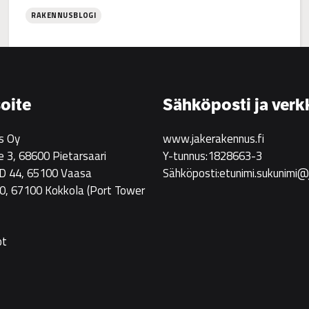
RAKENNUSBLOGI
:
Jake
Rakennus
rekrytoi!
oite
Sähköposti ja verk
s Oy
www.jakerakennus.fi
e 3, 68600 Pietarsaari
Y-tunnus:1828663-3
 D 44, 65100 Vaasa
Sähköposti:etunimi.sukunimi@
0, 67100 Kokkola
(Port Tower
ot