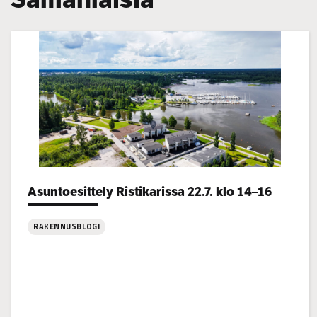
Categories:
Asuntoesittely Ristikarissa 22.7. klo 14–16
RAKENNUSBLOGI