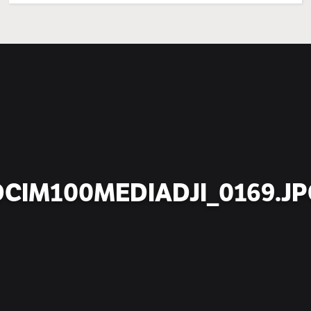
Jake
Rakennus
rekrytoi!
DCIM100MEDIADJI_0169.JP