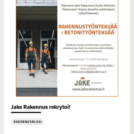
Categories:
Jake Rakennus rekrytoi!
RAKENNUSBLOGI
: