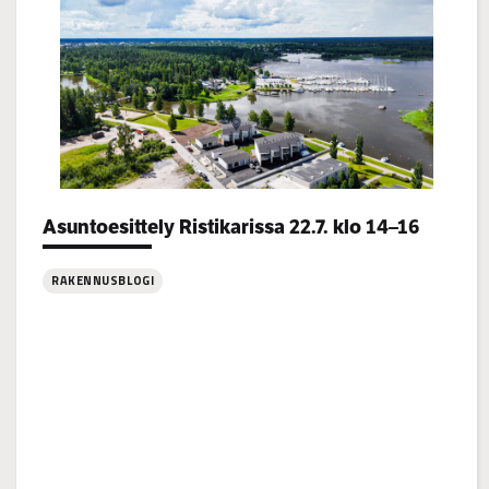
Categories:
Asuntoesittely Ristikarissa 22.7. klo 14–16
RAKENNUSBLOGI
: