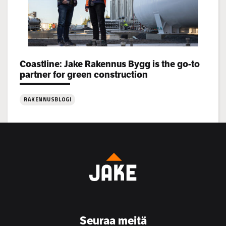
Categories:
Coastline: Jake Rakennus Bygg is the go-to
partner for green construction
RAKENNUSBLOGI
:
Coastline:
Jake
Rakennus
Bygg
is
the
go-
to
Seuraa meitä
partner