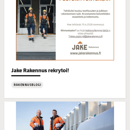
Categories:
Jake Rakennus rekrytoi!
RAKENNUSBLOGI
:
Jake
Rakennus
rekrytoi!