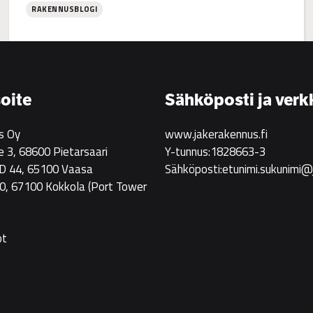
RAKENNUSBLOGI
:
Jake
Rakennus
rekrytoi!
oite
Sähköposti ja verk
s Oy
www.jakerakennus.fi
e 3, 68600 Pietarsaari
Y-tunnus:1828663-3
 D 44, 65100 Vaasa
Sähköposti:etunimi.sukunimi@
0, 67100 Kokkola
(Port Tower
ot