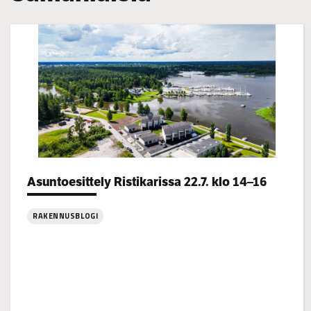
Categories:
Asuntoesittely Ristikarissa 22.7. klo 14–16
RAKENNUSBLOGI