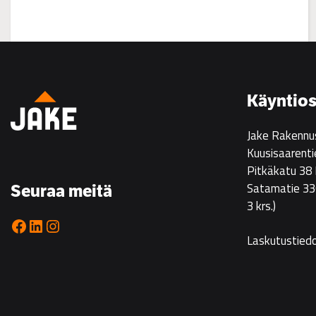
:
Asuntoesittely
Ristikarissa
22.7.
Käyntios
klo
14–
Jake Rakennu
16
Kuusisaarenti
Pitkäkatu 38
Satamatie 33
Seuraa meitä
3 krs.)
Facebook
LinkedIn
Instagram
Laskutustied