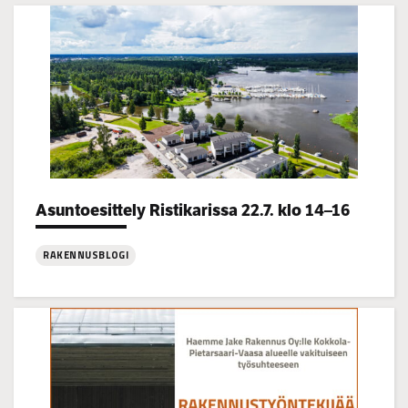
Categories:
Asuntoesittely Ristikarissa 22.7. klo 14–16
RAKENNUSBLOGI
:
Asuntoesittely
Ristikarissa
22.7.
klo
14–