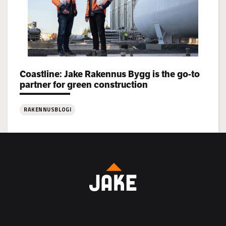
Categories:
Coastline: Jake Rakennus Bygg is the go-to
partner for green construction
RAKENNUSBLOGI
:
Coastline:
Jake
Rakennus
Bygg
is
the
go-
to