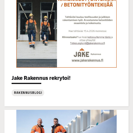
16
Categories:
Jake Rakennus rekrytoi!
RAKENNUSBLOGI
:
Jake
Rakennus
rekrytoi!