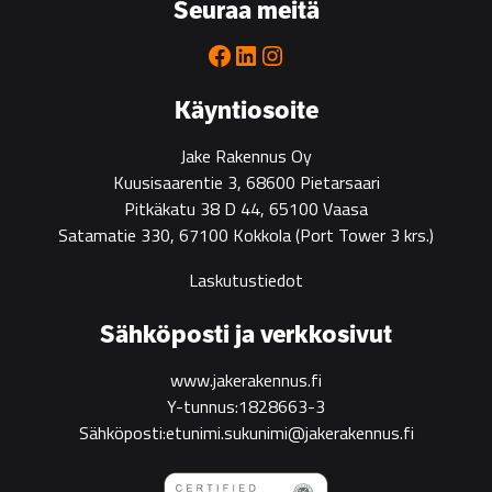
Seuraa meitä
partner
for
Facebook
LinkedIn
Instagram
green
construction
Käyntiosoite
Jake Rakennus Oy
Kuusisaarentie 3, 68600 Pietarsaari
Pitkäkatu 38 D 44, 65100 Vaasa
Satamatie 330, 67100 Kokkola
(Port Tower 3 krs.)
Laskutustiedot
Sähköposti ja verkkosivut
www.jakerakennus.fi
Y-tunnus:1828663-3
Sähköposti:etunimi.sukunimi@jakerakennus.fi