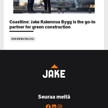
Categories:
Coastline: Jake Rakennus Bygg is the go-to
partner for green construction
RAKENNUSBLOGI
:
Coastline:
Jake
Rakennus
Bygg
is
the
go-
to
Seuraa meitä
partner
for
Facebook
LinkedIn
Instagram