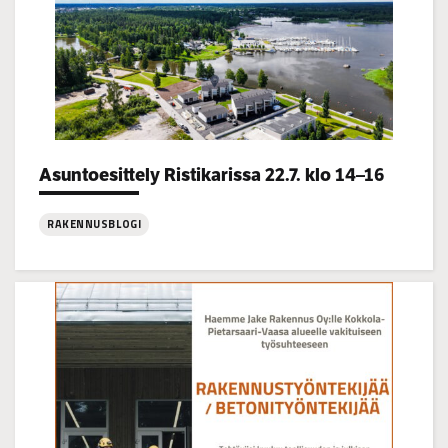
Categories:
Asuntoesittely Ristikarissa 22.7. klo 14–16
RAKENNUSBLOGI
:
Asuntoesittely
Ristikarissa
22.7.
klo
14–
16