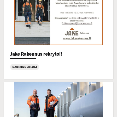
Categories:
Jake Rakennus rekrytoi!
RAKENNUSBLOGI
:
Jake
Rakennus
rekrytoi!